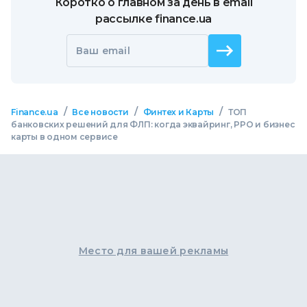
Коротко о главном за день в email
рассылке finance.ua
Ваш email
/
/
/
Finance.ua
Все новости
Финтех и Карты
ТОП
банковских решений для ФЛП: когда эквайринг, РРО и бизнес
карты в одном сервисе
Место для вашей рекламы