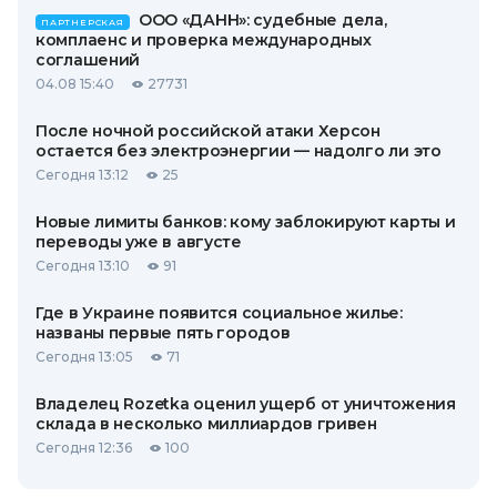
ООО «ДАНН»: судебные дела,
ПАРТНЕРСКАЯ
комплаенс и проверка международных
соглашений
04.08 15:40
27731
После ночной российской атаки Херсон
остается без электроэнергии — надолго ли это
Сегодня 13:12
25
Новые лимиты банков: кому заблокируют карты и
переводы уже в августе
Сегодня 13:10
91
Где в Украине появится социальное жилье:
названы первые пять городов
Сегодня 13:05
71
Владелец Rozetka оценил ущерб от уничтожения
склада в несколько миллиардов гривен
Сегодня 12:36
100