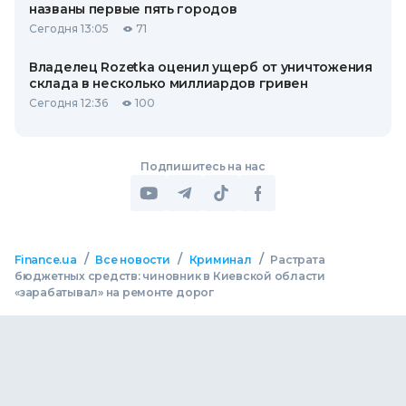
названы первые пять городов
Сегодня 13:05
71
Владелец Rozetka оценил ущерб от уничтожения
склада в несколько миллиардов гривен
Сегодня 12:36
100
Подпишитесь на нас
/
/
/
Finance.ua
Все новости
Криминал
Растрата
бюджетных средств: чиновник в Киевской области
«зарабатывал» на ремонте дорог