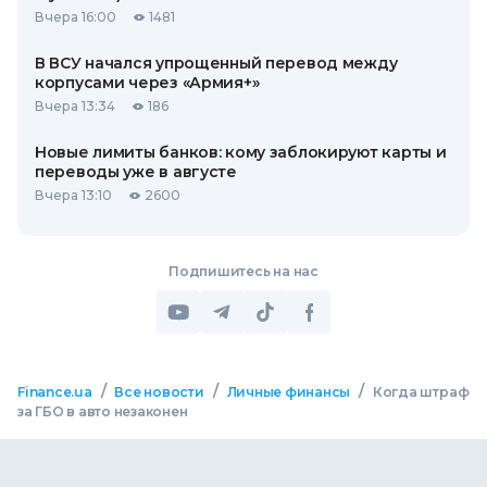
Вчера 16:00
1481
В ВСУ начался упрощенный перевод между
корпусами через «Армия+»
Вчера 13:34
186
Новые лимиты банков: кому заблокируют карты и
переводы уже в августе
Вчера 13:10
2600
Подпишитесь на нас
/
/
/
Finance.ua
Все новости
Личные финансы
Когда штраф
за ГБО в авто незаконен