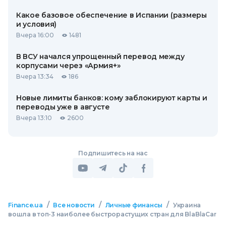
Какое базовое обеспечение в Испании (размеры
и условия)
Вчера 16:00
1481
В ВСУ начался упрощенный перевод между
корпусами через «Армия+»
Вчера 13:34
186
Новые лимиты банков: кому заблокируют карты и
переводы уже в августе
Вчера 13:10
2600
Подпишитесь на нас
/
/
/
Finance.ua
Все новости
Личные финансы
Украина
вошла в топ-3 наиболее быстрорастущих стран для BlaBlaCar