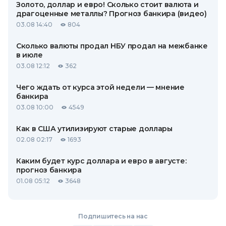
Золото, доллар и евро! Сколько стоит валюта и
драгоценные металлы? Прогноз банкира (видео)
03.08 14:40
804
Сколько валюты продал НБУ продал на межбанке
в июле
03.08 12:12
362
Чего ждать от курса этой недели — мнение
банкира
03.08 10:00
4549
Как в США утилизируют старые доллары
02.08 02:17
1693
Каким будет курс доллара и евро в августе:
прогноз банкира
01.08 05:12
3648
Подпишитесь на нас