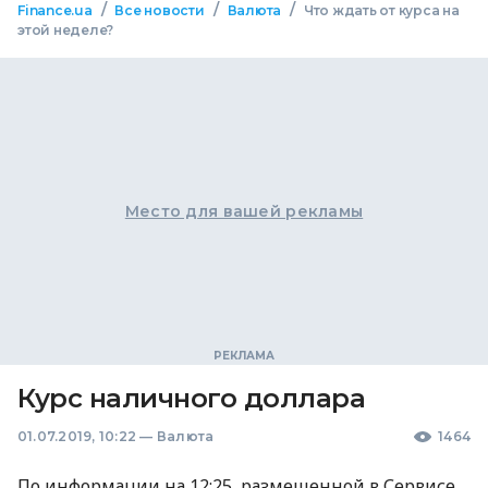
/
/
/
Finance.ua
Все новости
Валюта
Что ждать от курса на
этой неделе?
Место для вашей рекламы
Курс наличного доллара
01.07.2019, 10:22
—
Валюта
1464
По информации на 12:25, размещенной в Сервисе