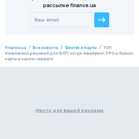
рассылке finance.ua
Ваш email
/
/
/
Finance.ua
Все новости
Финтех и Карты
ТОП
банковских решений для ФЛП: когда эквайринг, РРО и бизнес
карты в одном сервисе
Место для вашей рекламы