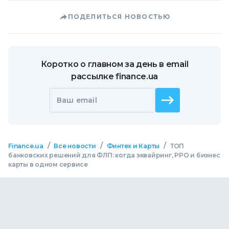
ПОДЕЛИТЬСЯ НОВОСТЬЮ
Коротко о главном за день в email
рассылке finance.ua
Ваш email
/
/
/
Finance.ua
Все новости
Финтех и Карты
ТОП
банковских решений для ФЛП: когда эквайринг, РРО и бизнес
карты в одном сервисе