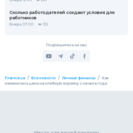
Сколько работодателей создают условия для
работников
Вчера 07:00
132
Подпишитесь на нас
/
/
/
Finance.ua
Все новости
Личные финансы
Как
изменилась цена на хлебную корзину с начала года
Место для вашей рекламы