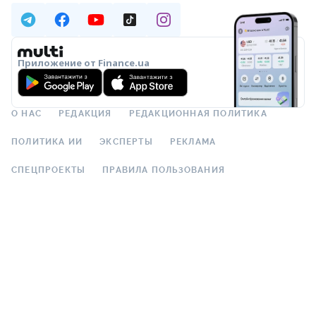
Приложение от Finance.ua
О НАС
РЕДАКЦИЯ
РЕДАКЦИОННАЯ ПОЛИТИКА
ПОЛИТИКА ИИ
ЭКСПЕРТЫ
РЕКЛАМА
СПЕЦПРОЕКТЫ
ПРАВИЛА ПОЛЬЗОВАНИЯ
КОНФИДЕНЦИАЛЬНОСТЬ
КОНТАКТЫ
© 2000–2026 Общество с ограниченной ответственностью
«Файненс.юа», свидетельство на знак для товаров и услуг № 37423 от
16.02.2004, ЕДРПОУ 22929966. Адрес: ул. Николая Гринченко, 4В, Киев,
Украина. График работы: Пн–Пт 9:00–18:00.
ООО «Файненс.юа» – независимый финансовый портал. Материалы с
пометками «Р», «Партнёрская», «Промо», «Акция», «Мнение»,
«Спецпроект», «Партнёрский проект» – это реклама в понимании
Закона Украины «О рекламе». За содержание рекламы