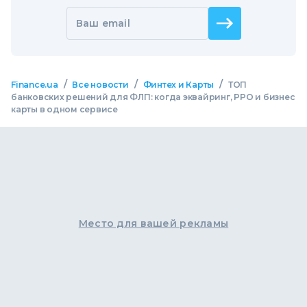
Ваш email
/
/
/
Finance.ua
Все новости
Финтех и Карты
ТОП
банковских решений для ФЛП: когда эквайринг, РРО и бизнес
карты в одном сервисе
Место для вашей рекламы