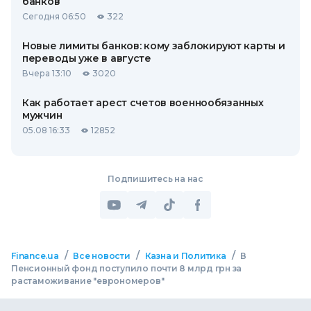
банков
Сегодня 06:50
322
Новые лимиты банков: кому заблокируют карты и
переводы уже в августе
Вчера 13:10
3020
Как работает арест счетов военнообязанных
мужчин
05.08 16:33
12852
Подпишитесь на нас
/
/
/
Finance.ua
Все новости
Казна и Политика
В
Пенсионный фонд поступило почти 8 млрд грн за
растаможивание "еврономеров"