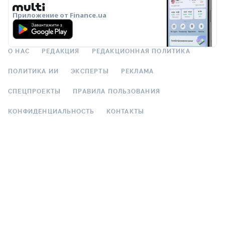
Приложение от Finance.ua
О НАС
РЕДАКЦИЯ
РЕДАКЦИОННАЯ ПОЛИТИКА
ПОЛИТИКА ИИ
ЭКСПЕРТЫ
РЕКЛАМА
СПЕЦПРОЕКТЫ
ПРАВИЛА ПОЛЬЗОВАНИЯ
КОНФИДЕНЦИАЛЬНОСТЬ
КОНТАКТЫ
© 2000–2026 Общество с ограниченной ответственностью
«Файненс.юа», свидетельство на знак для товаров и услуг № 37423 от
16.02.2004, ЕДРПОУ 22929966. Адрес: ул. Николая Гринченко, 4В, Киев,
Украина. График работы: Пн–Пт 9:00–18:00.
ООО «Файненс.юа» – независимый финансовый портал. Материалы с
пометками «Р», «Партнёрская», «Промо», «Акция», «Мнение»,
«Спецпроект», «Партнёрский проект» – это реклама в понимании
Закона Украины «О рекламе». За содержание рекламы
ответственность несёт рекламодатель. Информация на данной
странице не является рекламой банковских услуг. Проверенную
банком информацию о продуктах и услугах можно посмотреть на
официальном сайте соответствующего банка. Использование