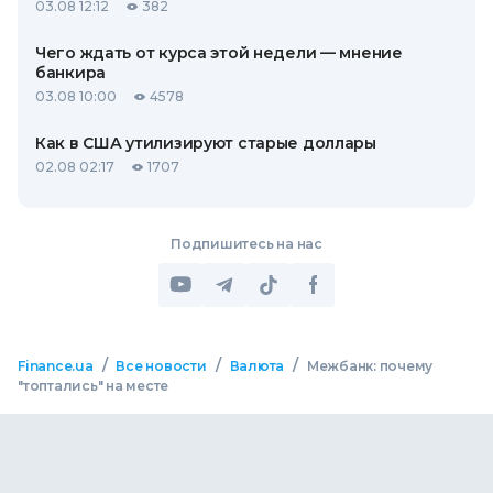
03.08 12:12
382
Чего ждать от курса этой недели — мнение
банкира
03.08 10:00
4578
Как в США утилизируют старые доллары
02.08 02:17
1707
Подпишитесь на нас
/
/
/
Finance.ua
Все новости
Валюта
Межбанк: почему
"топтались" на месте