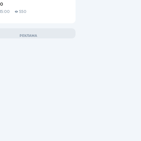
10
15:00
550