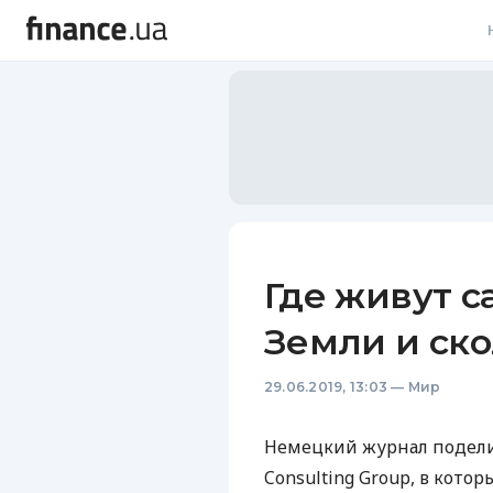
В
В
Л
А
Н
Где живут 
С
Земли и ско
П
29.06.2019, 13:03
—
Мир
Т
Р
Немецкий журнал подели
Consulting Group, в котор