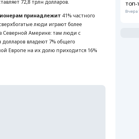
авляет 72,8 трлн долларов.
ТОП-
Вчера 
лионерам принадлежит
41% частного
 сверхбогатые люди играют более
в Северной Америке: там люди с
н долларов владеют 7% общего
дной Европе на их долю приходится 16%