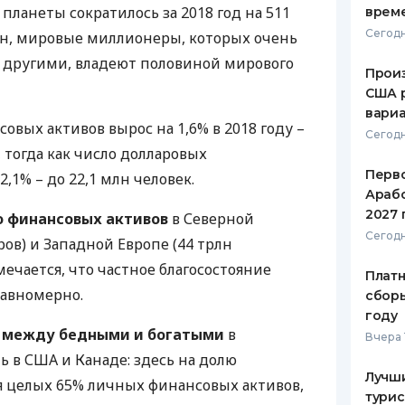
планеты сократилось за 2018 год на 511
врем
ЕЖЕМЕСЯЧНЫЙ ОБЗОР
ПУТЕВО
Сегодн
рлн, мировые миллионеры, которых очень
КЕШБЭКА
СТРАХО
с другими, владеют половиной мирового
Произ
ПУТЕВОДИТЕЛИ ПО
ВСЕ СТ
США 
БАНКОВСКИМ КАРТАМ
вари
СТРАХО
овых активов вырос на 1,6% в 2018 году –
Сегодн
л, тогда как число долларовых
ОТЗЫВЫ
КОМПАН
Перв
,1% – до 22,1 млн человек.
Арабс
ДОСТАВ
2027 
 финансовых активов
в Северной
Сегодн
ров) и Западной Европе (44 трлн
КОНТАК
тмечается, что частное благосостояние
Платн
равномерно.
сборы
году
а между бедными и богатыми
в
Вчера 
ть в
США
и Канаде: здесь на долю
Лучш
 целых 65% личных финансовых активов,
турис