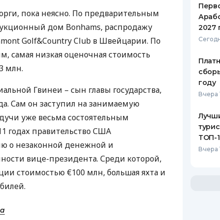
Перв
торги, пока неясно. По предварительным
Арабс
аукционный дом Bonhams, распродажу
2027 
nmont Golf&Country Club в Швейцарии. По
Сегодн
, самая низкая оценочная стоимость
Платн
3 млн.
сборы
году
альной Гвинеи – сын главы государства,
Вчера 
да. Сам он заступил на занимаемую
Лучш
будучи уже весьма состоятельным
турис
11 годах правительство
США
ТОП-
ю о незаконной денежной и
Вчера 
ности вице-президента. Среди которой,
ции стоимостью €100 млн, большая яхта и
билей.
ua