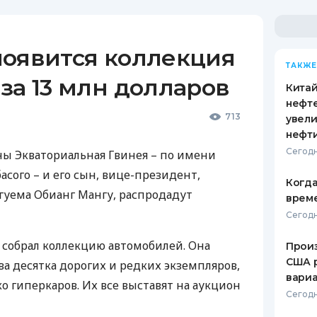
появится коллекция
ТАКЖЕ
за 13 млн долларов
Кита
нефт
713
увели
нефт
Сегодн
ы Экваториальная Гвинея – по имени
сого – и его сын, вице-президент,
Когда
Нгуема Обианг Мангу, распродадут
врем
Сегодн
 собрал коллекцию автомобилей. Она
Произ
США 
ва десятка дорогих и редких экземпляров,
вари
о гиперкаров. Их все выставят на аукцион
Сегодн