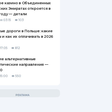
ое казино в Объединенных
ких Эмиратах откроется в
году — детали
я 03:15
103
ые дороги в Польше: какие
 и как их оплачивать в 2026
17:05
812
ие альтернативные
тические направления —
10
15:00
550