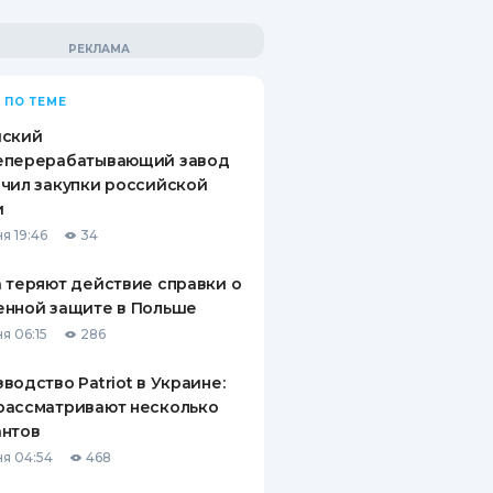
 ПО ТЕМЕ
йский
еперерабатывающий завод
чил закупки российской
и
я 19:46
34
 теряют действие справки о
енной защите в Польше
я 06:15
286
водство Patriot в Украине:
рассматривают несколько
антов
я 04:54
468