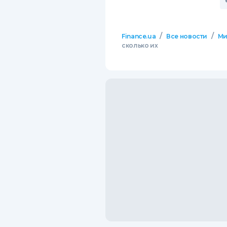
/
/
Finance.ua
Все новости
М
сколько их