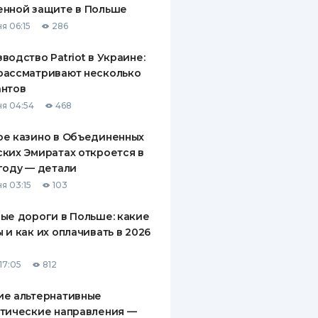
енной защите в Польше
ДИТЕЛИ ПО
я 06:15
286
ВАНИЮ
водство Patriot в Украине:
РАХОВЫЕ ПОЛИСЫ
рассматривают несколько
антов
ВЫЕ КОМПАНИИ
я 04:54
468
 О СТРАХОВЫХ
ИЯХ
ое казино в Объединенных
ких Эмиратах откроется в
КА И ОПЛАТА
году — детали
я 03:15
103
ТЫ
ые дороги в Польше: какие
 и как их оплачивать в 2026
17:05
812
ие альтернативные
тические направления —