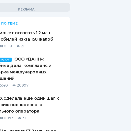
 ПО ТЕМЕ
 может отозвать 1,2 млн
обилей из-за 150 жалоб
я 01:18
21
ООО «ДАНН»:
ЕРСКАЯ
ные дела, комплаенс и
ерка международных
ашений
15:40
20997
X сделала еще один шаг к
анию полноценного
льного оператора
я 00:13
31