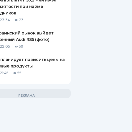
I выплатит $3,2 млн из-за
зятости при найме
удников
23:34
23
раинский рынок выйдет
енный Audi RS5 (фото)
22:05
59
 планирует повысить цены на
евые продукты
21:45
55