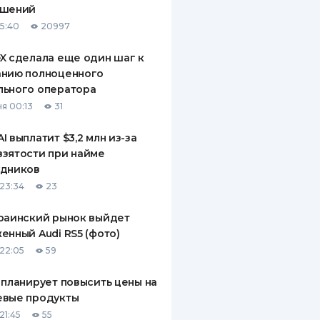
ашений
ДИТЕЛИ ПО
15:40
20997
ВАНИЮ
X сделала еще один шаг к
РАХОВЫЕ ПОЛИСЫ
анию полноценного
льного оператора
ВЫЕ КОМПАНИИ
я 00:13
31
 О СТРАХОВЫХ
ИЯХ
I выплатит $3,2 млн из-за
зятости при найме
КА И ОПЛАТА
удников
23:34
23
ТЫ
раинский рынок выйдет
енный Audi RS5 (фото)
22:05
59
 планирует повысить цены на
евые продукты
21:45
55