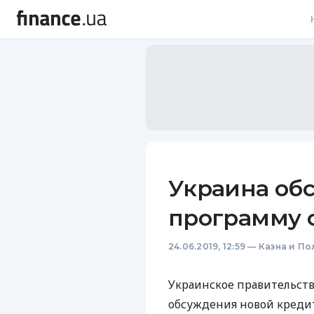
В
В
Л
А
Н
Украина об
С
программу 
П
24.06.2019, 12:59
—
Казна и По
Т
Р
Украинское правительств
обсуждения новой кред