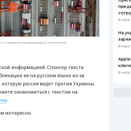
OpenA
предв
сотр
Вчера 
На ук
заряж
нс и проверка международных соглашений
Вчера 
Apple
ключ
ской информацией. Спонсор текста
Вчера 
бликации ее на русском языке из-за
которую россия ведет против Украины.
ожете ознакомиться с текстом на
лке
.
ам интересно.