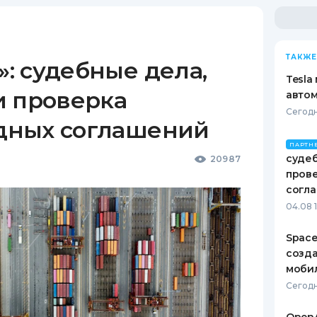
ТАКЖЕ
: судебные дела,
Tesla
и проверка
автом
Сегодн
дных соглашений
ПАРТН
судеб
20987
пров
согл
04.08 
Space
созд
моби
Сегодн