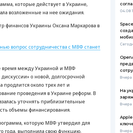
мма, которые действует в Украине,
согл
ЕЖЕМЕСЯЧНЫЙ ОБЗОР
ПУТЕВО
04.08 
ала возложенные на нее ожидания.
КЕШБЭКА
СТРАХО
Space
тр финансов Украины Оксана Маркарова в
ПУТЕВОДИТЕЛИ ПО
ВСЕ СТ
созд
БАНКОВСКИМ КАРТАМ
моби
СТРАХО
Сегодн
енью вопрос сотрудничества с
МВФ
станет
ОТЗЫВЫ
КОМПАН
OpenA
предв
ее время между Украиной и
МВФ
ДОСТАВ
сотр
дискуссии» о новой, долгосрочной
Вчера 
КОНТАК
а продлится около трех лет и
На ук
вание проведения в Украине реформ. В
заряж
азалась уточнять приблизительные
Вчера 
есть объемы финансирования.
Apple
рограмма, которую
МВФ
утвердил для
ключ
о года, выполнила свою функцию.
Вчера 