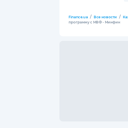
/
/
Finance.ua
Все новости
Ка
программу с МВФ - Минфин