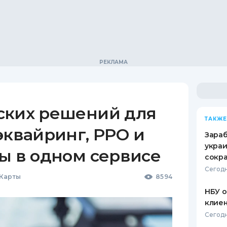
ских решений для
ТАКЖЕ
эквайринг, РРО и
Зараб
украи
ы в одном сервисе
сокра
Сегодн
 Карты
8594
НБУ 
клиен
Сегодн