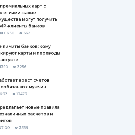
 премиальных карт с
легиями: какие
ущества могут получить
VIP-клиенты банков
я 06:50
662
 лимиты банков: кому
кируют карты и переводы
 августе
13:10
3256
аботает арест счетов
нообязанных мужчин
6:33
13473
редлагает новые правила
езналичных расчетов и
зитов
07:00
3359