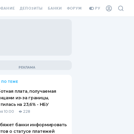
ОВАНИЕ
ДЕПОЗИТЫ
БАНКИ
ФОРУМ
РУ
ВСЕ ДЕПОЗИТЫ
ВСЕ БАНКИ
ВАНИЕ ЖИЛЬЯ ОТ
ДЕПОЗИТЫ В USD
ОТЗЫВЫ О БАНКАХ
И ШАХЕДОВ
ДЕПОЗИТЫ В EUR
МИКРОФИНАНСОВЫЕ
АХОВКА ЗАГРАНИЦУ
ОРГАНИЗАЦИИ
БОНУС К ДЕПОЗИТАМ
ОТЗЫВЫ ОБ МФО
УСЛОВИЯ АКЦИИ
Я КАРТА
 ПО ТЕМЕ
ВОПРОСЫ И ОТВЕТЫ
ОННАЯ ВИНЬЕТКА
отная плата, получаемая
ДЕПОЗИТНЫЙ КАЛЬКУЛЯТОР
нцами из-за границы,
Я СОТРУДНИКОВ
тилась на 23,6% - НБУ
ПУТЕВОДИТЕЛИ ПО
я 10:00
228
SSISTANCE
СБЕРЕЖЕНИЯМ
обяжет банки информировать
ВАНИЕ ОТ
тов о статусе платежей
ТНЫХ СЛУЧАЕВ