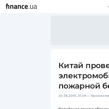
В
В
Л
А
Н
Китай пров
С
электромоб
П
пожарной б
Т
20.06.2019, 21:09
—
Технологи
Р