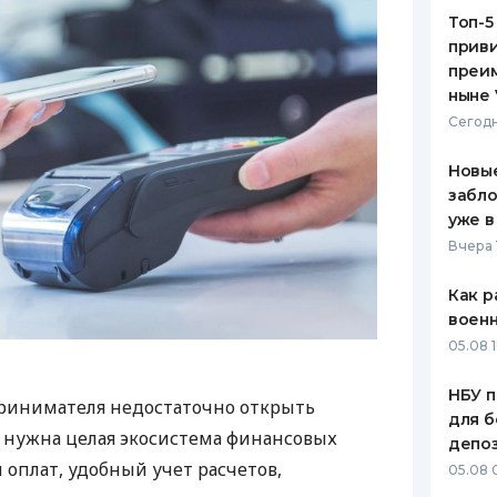
Топ-5
приви
преим
ныне 
Сегодн
Новые
забло
уже в
Вчера 
Как р
воен
05.08 1
НБУ п
ринимателя недостаточно открыть
для б
у нужна целая экосистема финансовых
депо
 оплат, удобный учет расчетов,
05.08 