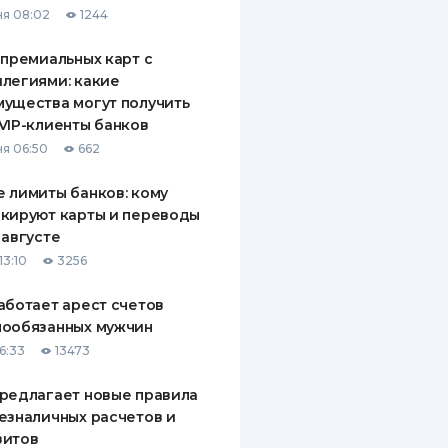
я 08:02
1244
ДИТЕЛИ ПО
ВАНИЮ
 премиальных карт с
легиями: какие
РАХОВЫЕ ПОЛИСЫ
ущества могут получить
VIP-клиенты банков
ВЫЕ КОМПАНИИ
я 06:50
662
 О СТРАХОВЫХ
ИЯХ
 лимиты банков: кому
кируют карты и переводы
КА И ОПЛАТА
 августе
13:10
3256
ТЫ
аботает арест счетов
нообязанных мужчин
6:33
13473
редлагает новые правила
езналичных расчетов и
зитов