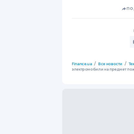
ПО
/
/
Finance.ua
Все новости
Те
электромобили на предмет по