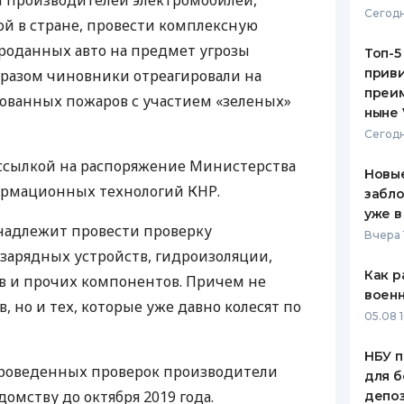
и производителей электромобилей,
Сегодн
й в стране, провести комплексную
ЕЖЕМЕСЯЧНЫЙ ОБЗОР
ПУТЕВО
КЕШБЭКА
СТРАХО
роданных авто на предмет угрозы
Топ-5
приви
бразом чиновники отреагировали на
ПУТЕВОДИТЕЛИ ПО
ВСЕ СТ
преим
ованных пожаров с участием «зеленых»
БАНКОВСКИМ КАРТАМ
ныне 
СТРАХО
Сегодн
ОТЗЫВЫ
 ссылкой на распоряжение Министерства
КОМПАН
Новые
рмационных технологий
КНР
.
забло
ДОСТАВ
уже в
надлежит провести проверку
Вчера 
КОНТАК
 зарядных устройств, гидроизоляции,
Как р
в и прочих компонентов. Причем не
воен
, но и тех, которые уже давно колесят по
05.08 1
НБУ п
проведенных проверок производители
для б
омству до октября 2019 года.
депо