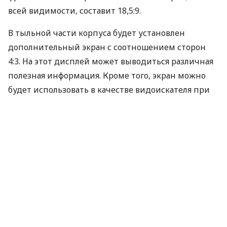
всей видимости, составит 18,5:9.
В тыльной части корпуса будет установлен
дополнительный экран с соотношением сторон
4:3. На этот дисплей может выводиться различная
полезная информация. Кроме того, экран можно
будет использовать в качестве видоискателя при
съёмке автопортретов на основную камеру.
У смартфона нет видимого дактилоскопического
сканера. Вероятно, соответствующий датчик будет
интегрирован непосредственно в область
фронтального дисплея.
Иллюстрации говорят об отсутствии стандартного
3,5-миллиметрового гнезда для наушников и о
наличии симметричного порта
USB
Type-C.