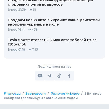
Google отключит в Gmail функцию Send As для
сторонних почтовых адресов
Вчера 21:39
51
Продажи новых авто в Украине: какие двигатели
выбирали украинцы в июле
Вчера 16:41
438
Tesla может отозвать 1,2 млн автомобилей из-за
150 жалоб
Вчера 01:18
1195
Подпишитесь на нас
/
/
/
Finance.ua
Все новости
Технологии&Авто
В Виннице
собирают троллейбусы с автономным ходом