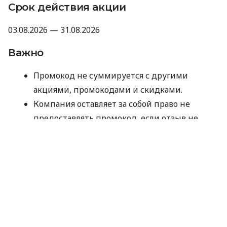
Срок действия акции
03.08.2026 — 31.08.2026
Важно
Промокод не суммируется с другими
акциями, промокодами и скидками.
Компания оставляет за собой право не
предоставлять промокод, если отзыв не
прошел модерацию Minfin или имеет
признаки искусственного накручивания.
Отправляя данные для получения
промокода, вы соглашаетесь на их
обработку компанией MyCredit
исключительно с целью проверки участия в
акции. Ваши персональные данные не