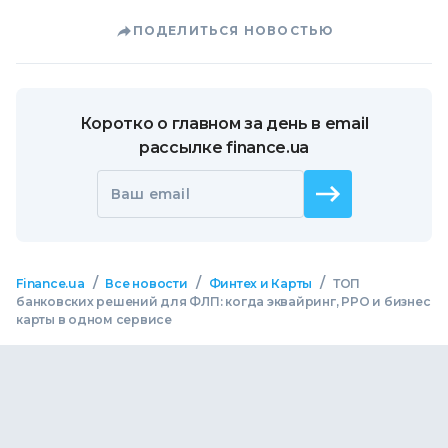
ПОДЕЛИТЬСЯ НОВОСТЬЮ
Коротко о главном за день в email
рассылке finance.ua
Ваш email
/
/
/
Finance.ua
Все новости
Финтех и Карты
ТОП
банковских решений для ФЛП: когда эквайринг, РРО и бизнес
карты в одном сервисе