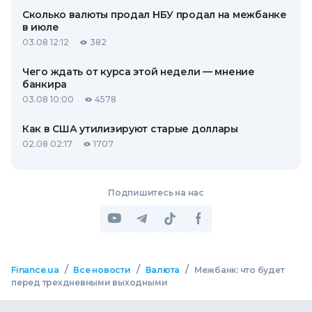
Сколько валюты продал НБУ продал на межбанке
в июле
03.08 12:12
382
Чего ждать от курса этой недели — мнение
банкира
03.08 10:00
4578
Как в США утилизируют старые доллары
02.08 02:17
1707
Подпишитесь на нас
/
/
/
Finance.ua
Все новости
Валюта
Межбанк: что будет
перед трехдневными выходными