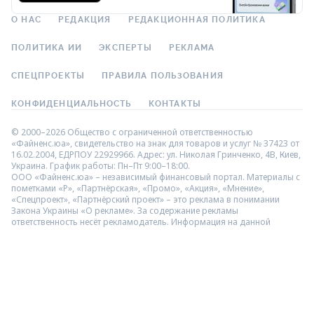
О НАС
РЕДАКЦИЯ
РЕДАКЦИОННАЯ ПОЛИТИКА
ПОЛИТИКА ИИ
ЭКСПЕРТЫ
РЕКЛАМА
СПЕЦПРОЕКТЫ
ПРАВИЛА ПОЛЬЗОВАНИЯ
КОНФИДЕНЦИАЛЬНОСТЬ
КОНТАКТЫ
© 2000–2026 Общество с ограниченной ответственностью
«Файненс.юа», свидетельство на знак для товаров и услуг № 37423 от
16.02.2004, ЕДРПОУ 22929966. Адрес: ул. Николая Гринченко, 4В, Киев,
Украина. График работы: Пн–Пт 9:00–18:00.
ООО «Файненс.юа» – независимый финансовый портал. Материалы с
пометками «Р», «Партнёрская», «Промо», «Акция», «Мнение»,
«Спецпроект», «Партнёрский проект» – это реклама в понимании
Закона Украины «О рекламе». За содержание рекламы
ответственность несёт рекламодатель. Информация на данной
странице не является рекламой банковских услуг. Проверенную
банком информацию о продуктах и услугах можно посмотреть на
официальном сайте соответствующего банка. Использование
материалов и данных с сайта разрешено только с гиперссылкой
https://finance.ua.
Мы не взимаем плату за услуги подбора и сравнения финансовых
предложений в каталогах и не предоставляем услуги кредитования,
размещения депозитов и страхования. Ваши личные данные на сайте