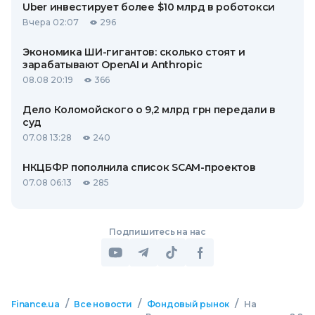
Uber инвестирует более $10 млрд в роботокси
Вчера 02:07
296
Экономика ШИ-гигантов: сколько стоят и
зарабатывают OpenAI и Anthropic
08.08 20:19
366
Дело Коломойского о 9,2 млрд грн передали в
суд
07.08 13:28
240
НКЦБФР пополнила список SCAM-проектов
07.08 06:13
285
Подпишитесь на нас
/
/
/
Finance.ua
Все новости
Фондовый рынок
На