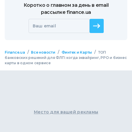
Коротко о главном за день в email
рассылке finance.ua
Ваш email
/
/
/
Finance.ua
Все новости
Финтех и Карты
ТОП
банковских решений для ФЛП: когда эквайринг, РРО и бизнес
карты в одном сервисе
Место для вашей рекламы