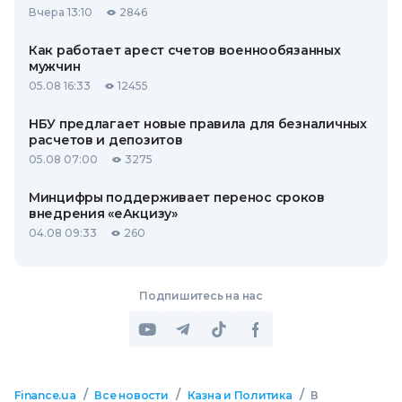
Вчера 13:10
2846
Как работает арест счетов военнообязанных
мужчин
05.08 16:33
12455
НБУ предлагает новые правила для безналичных
расчетов и депозитов
05.08 07:00
3275
Минцифры поддерживает перенос сроков
внедрения «еАкцизу»
04.08 09:33
260
Подпишитесь на нас
/
/
/
Finance.ua
Все новости
Казна и Политика
В