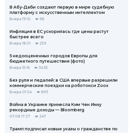
В Абу-Даби создают первую в мире судебную
платформу с искусственным интеллектом
Вчера 19:10
98
Инфляция в ЕС ускорилась: где цены растут
быстрее всего
Вчера 18:01
259
5 недооцененных городов Европы для
бюджетного путешествия (фото)
Вчера 15:16
3435
Без руля и педалей: в США впервые разрешили
коммерческие поездки на роботокси Zoox
Вчера 01:04
893
Война в Украине принесла Ким Чен Инну
рекордные доходы — Bloomberg
07.08 17:27
247
Трамп подписал новые указы о гражданстве по