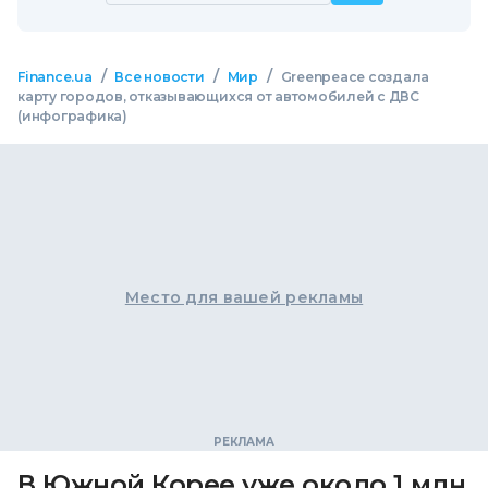
/
/
/
Finance.ua
Все новости
Мир
Greenpeace создала
карту городов, отказывающихся от автомобилей с ДВС
(инфографика)
Место для вашей рекламы
В Южной Корее уже около 1 млн