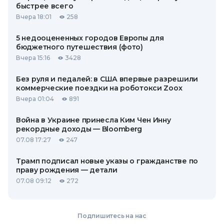
быстрее всего
Вчера 18:01
258
5 недооцененных городов Европы для
бюджетного путешествия (фото)
Вчера 15:16
3428
Без руля и педалей: в США впервые разрешили
коммерческие поездки на роботокси Zoox
Вчера 01:04
891
Война в Украине принесла Ким Чен Инну
рекордные доходы — Bloomberg
07.08 17:27
247
Трамп подписал новые указы о гражданстве по
праву рождения — детали
07.08 09:12
272
Подпишитесь на нас