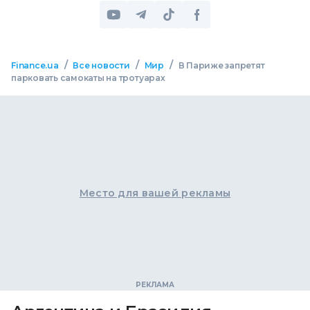
/
/
/
Finance.ua
Все новости
Мир
В Париже запретят
парковать самокаты на тротуарах
Место для вашей рекламы