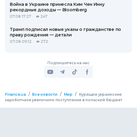
Война в Украине принесла Ким Чен Инну
рекордные доходы — Bloomberg
07.08 17:27
247
Трамп подписал новые указы о гражданстве по
праву рождения — детали
07.08 09:12
272
Подпишитесь на нас
/
/
/
Finance.ua
Все новости
Мир
Курящие украинские
заробитчане увеличили поступления в польский бюджет