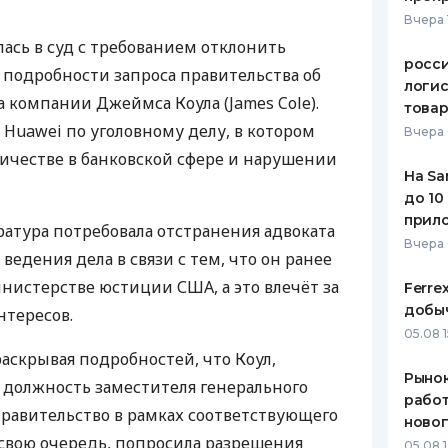
Вчера 
ась в суд с требованием отклонить
росс
 подробности запроса правительства об
логис
 компании Джеймса Коула (James Cole).
това
Huawei по уголовному делу, в котором
Вчера 
ичестве в банковской сфере и нарушении
На Sa
до 10
прил
атура потребовала отстранения адвоката
Вчера
ведения дела в связи с тем, что он ранее
инистерстве юстиции
США
, а это влечёт за
Ferre
добыч
нтересов.
05.08 1
раскрывая подробностей, что Коул,
Рынок
 должность заместителя генерального
работ
правительство в рамках соответствующего
ново
 свою очередь, попросила разрешения
05.08 1