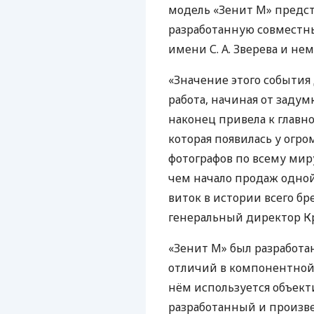
модель «Зенит М» предст
разработанную совместн
имени С. А. Зверева и не
«Значение этого события 
работа, начиная от заду
наконец привела к главн
которая появилась у огро
фотографов по всему миру
чем начало продаж одно
виток в истории всего бр
генеральный директор Кра
«Зенит М» был разработан 
отличий в компонентной 
нём используется объекти
разработанный и произв