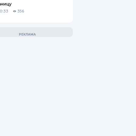
аницу
10:33
356