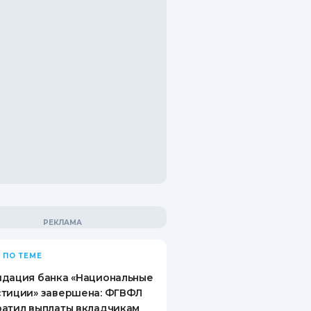
 ПО ТЕМЕ
идация банка «Национальные
стиции» завершена: ФГВФЛ
атил выплаты вкладчикам