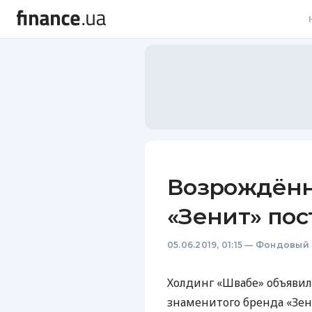
В
В
Л
А
Н
Возрождённ
С
«Зенит» пос
П
05.06.2019, 01:15
—
Фондовый 
Т
Р
Холдинг «Швабе» объявил
знаменитого бренда «Зен