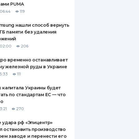
рами PUMA
ДИТЕЛИ ПО
06:44
119
ВАНИЮ
msung нашли способ вернуть
РАХОВЫЕ ПОЛИСЫ
 ГБ памяти без удаления
ожений
ВЫЕ КОМПАНИИ
 02:00
206
 О СТРАХОВЫХ
ИЯХ
xpo временно останавливает
у железной руды в Украине
КА И ОПЛАТА
5:33
111
ТЫ
 капитала Украины будет
ать по стандартам ЕС — что
го
3:21
270
 удара рф «Эпицентр»
л остановить производство
оем заводе и перенести его