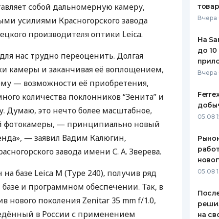
авляет собой дальномерную камеру,
това
ЕЖЕМЕСЯЧНЫЙ ОБЗОР
ПУТЕВО
Вчера 
ыми усилиями Красногорского завода
КЕШБЭКА
СТРАХО
мецкого производителя оптики Leica.
На Sa
ПУТЕВОДИТЕЛИ ПО
ВСЕ СТ
до 10
для нас трудно переоценить. Долгая
БАНКОВСКИМ КАРТАМ
прил
СТРАХО
мки камеры и заканчивая её воплощением,
Вчера
ому — возможности её приобретения,
ОТЗЫВЫ
КОМПАН
Ferre
много количества поклонников “Зенита” и
добыч
. Думаю, это нечто более масштабное,
ДОСТАВ
05.08 1
й фотокамеры, — принципиально новый
КОНТАК
енда», — заявил Вадим Калюгин,
Рынок
работ
сногорского завода имени С. А. Зверева.
ново
на базе Leica M (Type 240), получив ряд
05.08 1
базе и программном обеспечении. Так, в
После
в нового поколения Zenitar 35 mm f/1.0,
реши
едённый в России с применением
на св