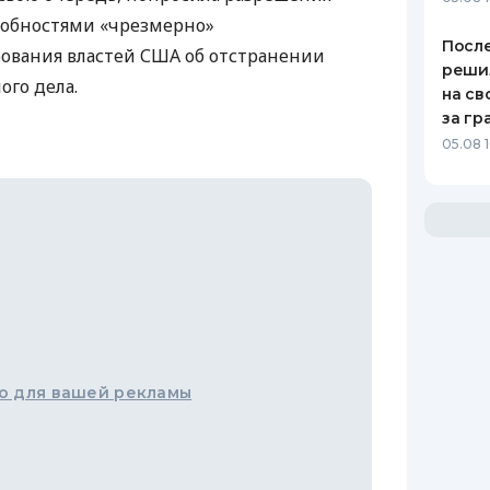
робностями «чрезмерно»
После
бования властей
США
об отстранении
реши
ого дела.
на св
за гр
05.08 
о для вашей рекламы