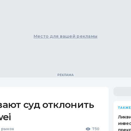
Место для вашей рекламы
ают суд отклонить
ТАКЖЕ
ei
Ликв
инве
 рынок
750
прекр