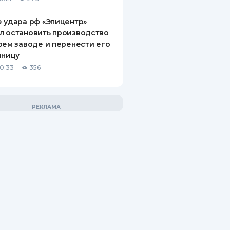
 удара рф «Эпицентр»
л остановить производство
оем заводе и перенести его
аницу
10:33
356