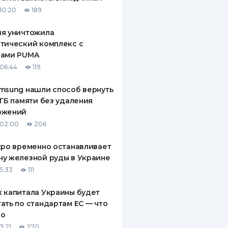
10:20
189
ия уничтожила
тический комплекс с
рами PUMA
06:44
119
msung нашли способ вернуть
 ГБ памяти без удаления
ожений
 02:00
206
xpo временно останавливает
у железной руды в Украине
5:33
111
 капитала Украины будет
ать по стандартам ЕС — что
го
3:21
270