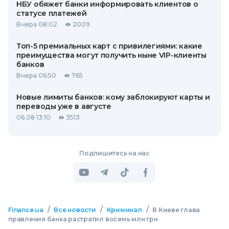
НБУ обяжет банки информировать клиентов о
статусе платежей
Вчера 08:02
2009
Топ-5 премиальных карт с привилегиями: какие
преимущества могут получить ныне VIP-клиенты
банков
Вчера 06:50
765
Новые лимиты банков: кому заблокируют карты и
переводы уже в августе
06.08 13:10
3513
Подпишитесь на нас
/
/
/
Finance.ua
Все новости
Криминал
В Киеве глава
правления банка растратил восемь млн грн