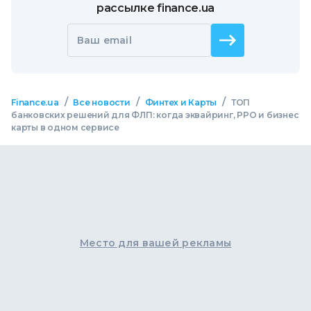
рассылке finance.ua
Ваш email
/
/
/
Finance.ua
Все новости
Финтех и Карты
ТОП
банковских решений для ФЛП: когда эквайринг, РРО и бизнес
карты в одном сервисе
Место для вашей рекламы