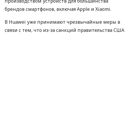
производством устройств для большинства
брендов смартфонов, включая Apple и Xiaomi.
В Huawei уже принимают чрезвычайные меры в
связи с тем, что из-за санкций правительства
США
многие ее партнеры, включая Google, Microsoft,
Intel, отказываются с ней работать. Компания уже
разработала собственный вариант мобильной
операционной системы на Android, поскольку
имеет право использовать ее урезанную
opensource-версию, без сервисов Googlе.
Сейчас ее пользователи все еще имеют доступ к
магазину приложений Google Play Store. Но если
компания вынуждена будет перевести продажу
приложений в магазин только для Huawei, это
будет означать проблемы со стороны ее