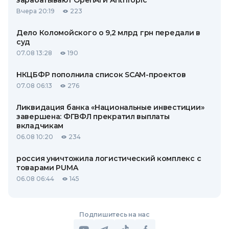
зарабатывают OpenAI и Anthropic
Вчера 20:19
223
Дело Коломойского о 9,2 млрд грн передали в
суд
07.08 13:28
190
НКЦБФР пополнила список SCAM-проектов
07.08 06:13
276
Ликвидация банка «Национальные инвестиции»
завершена: ФГВФЛ прекратил выплаты
вкладчикам
06.08 10:20
234
россия уничтожила логистический комплекс с
товарами PUMA
06.08 06:44
145
Подпишитесь на нас