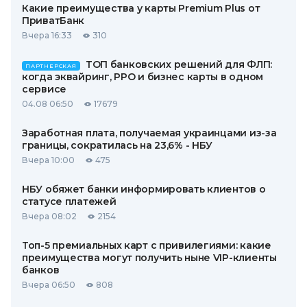
Какие преимущества у карты Premium Plus от
ПриватБанк
Вчера 16:33
310
ТОП банковских решений для ФЛП:
ПАРТНЕРСКАЯ
когда эквайринг, РРО и бизнес карты в одном
сервисе
04.08 06:50
17679
Заработная плата, получаемая украинцами из-за
границы, сократилась на 23,6% - НБУ
Вчера 10:00
475
НБУ обяжет банки информировать клиентов о
статусе платежей
Вчера 08:02
2154
Топ-5 премиальных карт с привилегиями: какие
преимущества могут получить ныне VIP-клиенты
банков
Вчера 06:50
808