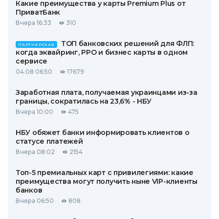
Какие преимущества у карты Premium Plus от
ПриватБанк
Вчера 16:33
310
ТОП банковских решений для ФЛП:
ПАРТНЕРСКАЯ
когда эквайринг, РРО и бизнес карты в одном
сервисе
04.08 06:50
17679
Заработная плата, получаемая украинцами из-за
границы, сократилась на 23,6% - НБУ
Вчера 10:00
475
НБУ обяжет банки информировать клиентов о
статусе платежей
Вчера 08:02
2154
Топ-5 премиальных карт с привилегиями: какие
преимущества могут получить ныне VIP-клиенты
банков
Вчера 06:50
808