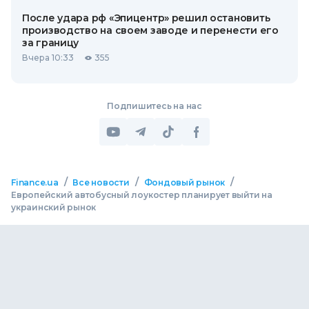
После удара рф «Эпицентр» решил остановить
производство на своем заводе и перенести его
за границу
Вчера 10:33
355
Подпишитесь на нас
/
/
/
Finance.ua
Все новости
Фондовый рынок
Европейский автобусный лоукостер планирует выйти на
украинский рынок