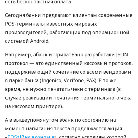
есть бесконтактная оплата.
Сегодня банки предлагают клиентам современные
POS-терминалы известных мировых
производителей, работающих под операционной
системой Android.
Например, àбанк и ПриватБанк разработали JSON-
протокол — это единственный кассовый протокол,
поддерживающий сочетание со всеми вендорами
в парке банка (Ingenico, Verifone, PAX). В то же
время, не нужно печатать чеки с терминала (в
случае реализации печатания терминального чека
на кассовом принтере).
А в вышеупомянутом àбанк по состоянию на
момент написания текста продолжается акция
«
POSтійна економія
», согласно условиям которой