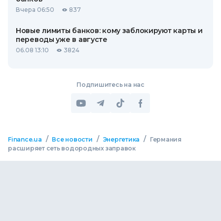
Вчера 06:50
837
Новые лимиты банков: кому заблокируют карты и
переводы уже в августе
06.08 13:10
3824
Подпишитесь на нас
/
/
/
Finance.ua
Все новости
Энергетика
Германия
расширяет сеть водородных заправок