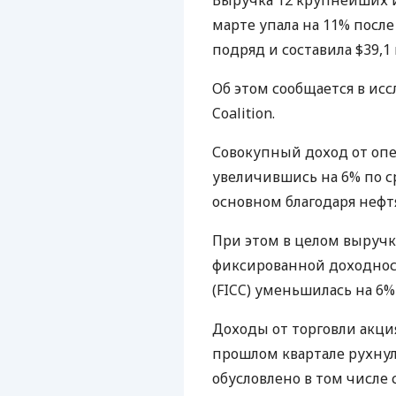
Выручка 12 крупнейших 
марте упала на 11% посл
подряд и составила $39,1
Об этом сообщается в ис
Coalition.
Совокупный доход от опе
увеличившись на 6% по с
основном благодаря нефт
При этом в целом выручк
фиксированной доходнос
(
FICC
) уменьшилась на 6%
Доходы от торговли акц
прошлом квартале рухнули
обусловлено в том числе