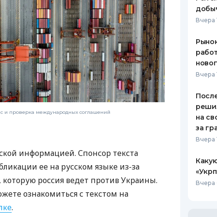
добыч
Вчера 
Рынок
работ
ново
Вчера 
После
реши
нс и проверка международных соглашений
на св
за гр
Вчера 
ской информацией. Спонсор текста
Какую
бликации ее на русском языке из-за
«Укрп
которую россия ведет против Украины.
Вчера 
ожете ознакомиться с текстом на
лке
.