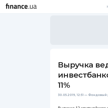
В
В
Л
А
Н
Выручка ве
С
инвестбанк
П
11%
Т
30.05.2019, 12:51
—
Фондовый 
Р