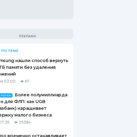
 ПО ТЕМЕ
msung нашли способ вернуть
 ГБ памяти без удаления
ожений
я 02:00
67
Более полумиллиарда
ЕРСКАЯ
н для ФЛП: как UGB
азбанк) наращивает
ержку малого бизнеса
07:35
29384
xpo временно останавливает