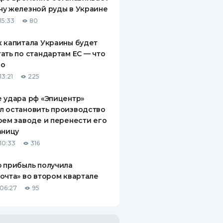
у железной руды в Украине
15:33
80
 капитала Украины будет
ать по стандартам ЕС — что
го
13:21
225
 удара рф «Эпицентр»
л остановить производство
оем заводе и перенести его
аницу
10:33
316
 прибыль получила
очта» во втором квартале
06:27
95