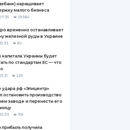
азбанк) наращивает
ДИТЕЛИ ПО
ержку малого бизнеса
ВАНИЮ
07:35
29384
РАХОВЫЕ ПОЛИСЫ
xpo временно останавливает
у железной руды в Украине
ВЫЕ КОМПАНИИ
15:33
80
 О СТРАХОВЫХ
ИЯХ
 капитала Украины будет
ать по стандартам ЕС — что
КА И ОПЛАТА
го
13:21
225
ТЫ
 удара рф «Эпицентр»
л остановить производство
оем заводе и перенести его
аницу
10:33
316
 прибыль получила