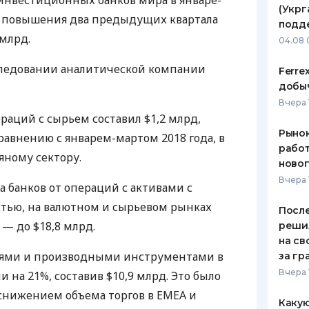
инвестиционных банков мира в январе-
(Укрг
е повышения два предыдущих квартала
ЕЖЕМЕСЯЧНЫЙ ОБЗОР
ПУТЕВО
подд
КЕШБЭКА
СТРАХО
 млрд.
04.08 
ПУТЕВОДИТЕЛИ ПО
ВСЕ СТ
следовании аналитической компании
Ferre
БАНКОВСКИМ КАРТАМ
добыч
СТРАХО
Вчера 
раций с сырьем составил $1,2 млрд,
ОТЗЫВЫ
КОМПАН
Рынок
равнению с январем-мартом 2018 года, в
работ
яному сектору.
ДОСТАВ
ново
Вчера 
а банков от операций с активами с
КОНТАК
тью, на валютном и сырьевом рынках
После
 — до $18,8 млрд.
реши
на св
иями и производными инструментами в
за гр
Вчера 
 на 21%, составив $10,9 млрд. Это было
 снижением объема торгов в
EMEA
и
Какую