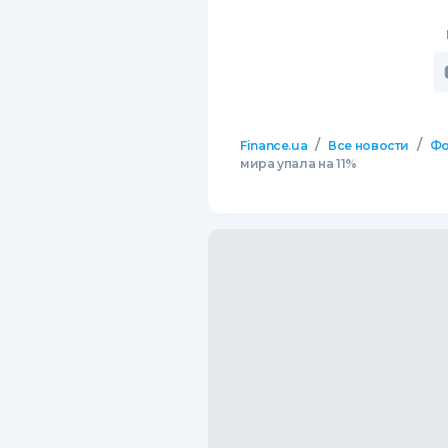
/
/
Finance.ua
Все новости
Фо
мира упала на 11%