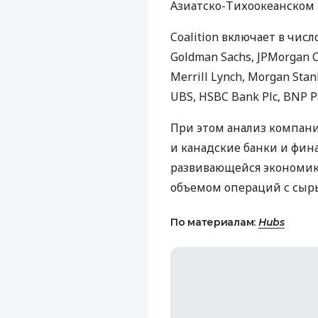
Азиатско-Тихоокеанском 
Coalition включает в чи
Goldman Sachs,
JPM
organ C
Merrill Lynch, Morgan Stanl
UBS
,
HSBC
Bank Plc,
BNP
P
При этом анализ компан
и канадские банки и фин
развивающейся экономик
объемом операций с сыр
По материалам:
Hubs