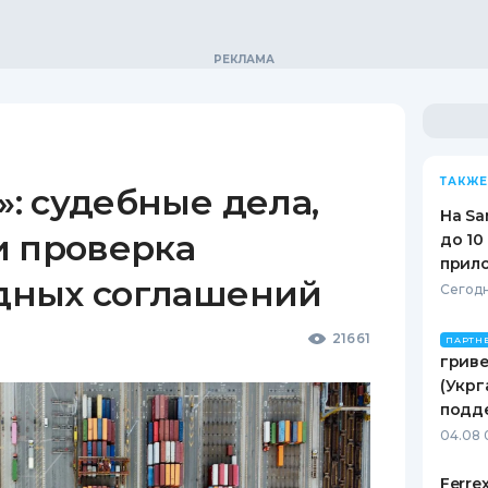
ТАКЖЕ
: судебные дела,
На Sa
и проверка
до 10
прил
дных соглашений
Сегодн
21661
ПАРТН
гриве
(Укрг
подд
04.08 
Ferre