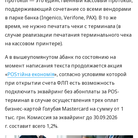
протокол — это единственный кассовый протокол,
поддерживающий сочетание со всеми вендорами
в парке банка (Ingenico, Verifone, PAX). В то же
время, не нужно печатать чеки с терминала (в
случае реализации печатания терминального чека
на кассовом принтере).
А в вышеупомянутом àбанк по состоянию на
момент написания текста продолжается акция
«
POSтійна економія
», согласно условиям которой
при открытии счета ФЛП есть возможность
подключить эквайринг без абонплаты за POS-
терминал в случае осуществления трех оплат
бизнес-картой Голубая Mastercard на сумму от 1
тыс. грн. Комиссия за эквайринг до 30.09.2026
г. составит всего 1,2%.