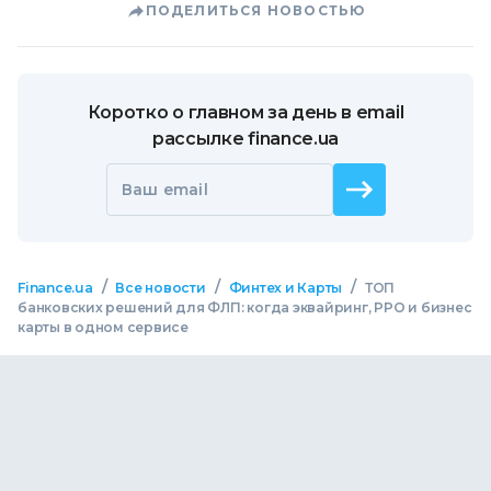
ПОДЕЛИТЬСЯ НОВОСТЬЮ
Коротко о главном за день в email
рассылке finance.ua
Ваш email
/
/
/
Finance.ua
Все новости
Финтех и Карты
ТОП
банковских решений для ФЛП: когда эквайринг, РРО и бизнес
карты в одном сервисе