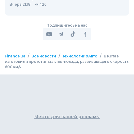
Вчера 21:18
426
Подпишитесь на нас
/
/
/
Finance.ua
Все новости
Технологии&Авто
В Китае
изготовили прототип маглев-поезда, развивающего скорость
600 км/ч
Место для вашей рекламы