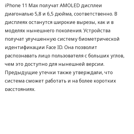
iPhone 11 Max получат
AMOLED
дисплеи
диагональю 5,8 и 6,5 дюйма, соответственно. В
дисплеях останутся широкие вырезы, как и в
моделях нынешнего поколения. Устройства
получат улучшенную систему биометрической
идентификации Face ID. Она позволит
распознавать лицо пользователя с больших углов,
чем это доступно для нынешней версии.
Предыдущие утечки также утверждали, что
система сможет работать и на более коротких
расстояниях.
Наиболее заметным отличием линейки iPhone 11
станет блок камер на задней панели. В дополнение
к двум существующим модулям будет добавлен
третий 12-мегапиксельный сенсор