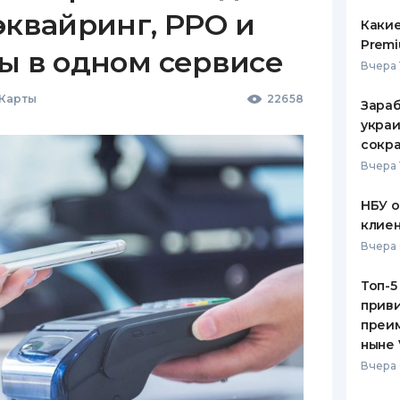
эквайринг, РРО и
Какие
Premi
ы в одном сервисе
Вчера 
 Карты
22658
Зараб
украи
сокра
Вчера 
НБУ 
клиен
Вчера 
Топ-5
приви
преим
ныне 
Вчера 