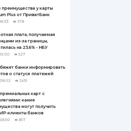
 преимущества у карты
um Plus от ПриватБанк
16:33
378
отная плата, получаемая
нцами из-за границы,
тилась на 23,6% - НБУ
10:00
527
обяжет банки информировать
тов о статусе платежей
08:02
2415
 премиальных карт с
легиями: какие
ущества могут получить
VIP-клиенты банков
06:50
857