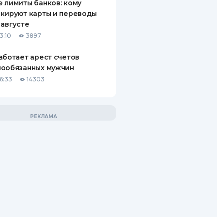
 лимиты банков: кому
кируют карты и переводы
 августе
3:10
3897
аботает арест счетов
нообязанных мужчин
6:33
14303