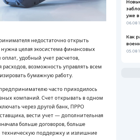
Новые
забло
уже в
06.08 1
Как р
ринимателя недостаточно открыть
воен
у нужна целая экосистема финансовых
05.08 1
 оплат, удобный учет расчетов,
 расходов, возможность управлять всем
изировать бумажную работу.
д предпринимателю часто приходилось
азных компаний. Счет открывать в одном
ключать через другой банк, ПРРО
оставщика, вести учет — дополнительная
значала больше договоров, больше
ю техническую поддержку и излишние