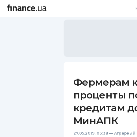
В
В
Л
А
Н
Фермерам 
С
проценты п
П
кредитам до
Т
МинАПК
Р
27.05.2019, 06:38
—
Аграрный