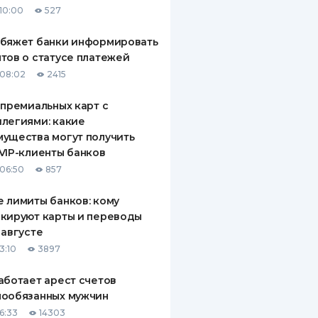
10:00
527
ДИТЕЛИ ПО
ВАНИЮ
обяжет банки информировать
тов о статусе платежей
РАХОВЫЕ ПОЛИСЫ
08:02
2415
ВЫЕ КОМПАНИИ
 премиальных карт с
легиями: какие
 О СТРАХОВЫХ
ИЯХ
ущества могут получить
VIP-клиенты банков
КА И ОПЛАТА
06:50
857
ТЫ
 лимиты банков: кому
кируют карты и переводы
 августе
3:10
3897
аботает арест счетов
нообязанных мужчин
6:33
14303