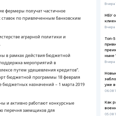
Вчера 
ЕЖЕМЕСЯЧНЫЙ ОБЗОР
ПУТЕВО
ие фермеры получат частичное
КЕШБЭКА
СТРАХО
НБУ 
ставок по привлеченным банковским
клиен
ПУТЕВОДИТЕЛИ ПО
ВСЕ СТ
Вчера 
БАНКОВСКИМ КАРТАМ
СТРАХО
истерстве аграрной политики и
Топ-5
.
приви
ОТЗЫВЫ
КОМПАН
преим
ены в рамках действия бюджетной
ныне 
ДОСТАВ
поддержка мероприятий в
Вчера 
ексе путем удешевления кредитов”.
КОНТАК
Новые
рт бюджетной программы 18 февраля
забло
ие бюджетных назначений – 1 марта 2019
уже в
06.08 1
Как р
даны и активно работают конкурсные
воен
ю перечня заемщиков для
05.08 1