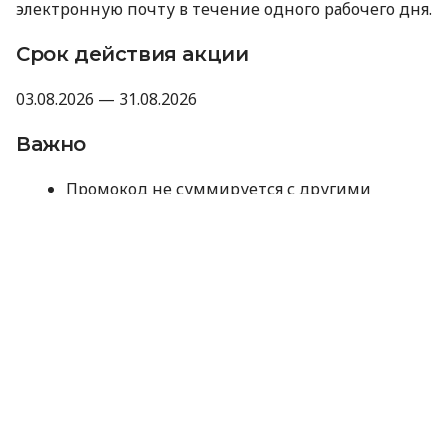
электронную почту в течение одного рабочего дня.
Срок действия акции
03.08.2026 — 31.08.2026
Важно
Промокод не суммируется с другими
акциями, промокодами и скидками.
Компания оставляет за собой право не
предоставлять промокод, если отзыв не
прошел модерацию Minfin или имеет
признаки искусственного накручивания.
Отправляя данные для получения
промокода, вы соглашаетесь на их
обработку компанией MyCredit
исключительно с целью проверки участия в