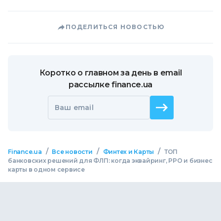
ПОДЕЛИТЬСЯ НОВОСТЬЮ
Коротко о главном за день в email
рассылке finance.ua
Ваш email
/
/
/
Finance.ua
Все новости
Финтех и Карты
ТОП
банковских решений для ФЛП: когда эквайринг, РРО и бизнес
карты в одном сервисе