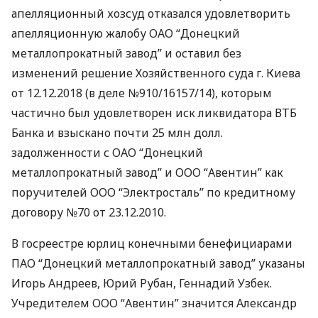
апелляционный хозсуд отказался удовлетворить
апелляционную жалобу
ОАО
“Донецкий
металлопрокатный завод” и оставил без
изменений решение Хозяйственного суда г. Киева
от 12.12.2018 (в деле №910/16157/14), которым
частично был удовлетворен иск ликвидатора
ВТБ
Банка и взыскано почти 25 млн долл.
задолженности с
ОАО
“Донецкий
металлопрокатный завод” и
ООО
“Авентин” как
поручителей
ООО
“Электросталь” по кредитному
договору №70 от 23.12.2010.
В госреестре юрлиц конечными бенефициарами
ПАО
“Донецкий металлопрокатный завод” указаны
Игорь Андреев, Юрий Рубан, Геннадий Узбек.
Учредителем
ООО
“Авентин” значится Александр