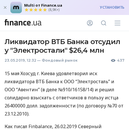
Multi от Finance.ua
УСТАНОВИТЬ
(8,9K+)
Ликвидатор ВТБ Банка отсудил
у "Электростали" $26,4 млн
23.05.2019, 12:32
—
Фондовый рынок
437
15 мая Хозсуд г. Киева удовлетворил иск
ликвидатора
ВТБ
Банка к
ООО
“Электросталь” и
ООО
“Авентин” (в деле №910/16158/14) и решил
солидарно взыскать с ответчиков в пользу истца
26400000 долл. задолженности (по договору №70 от
23.12.2010).
Как писал Finbalance, 26.02.2019 Северный