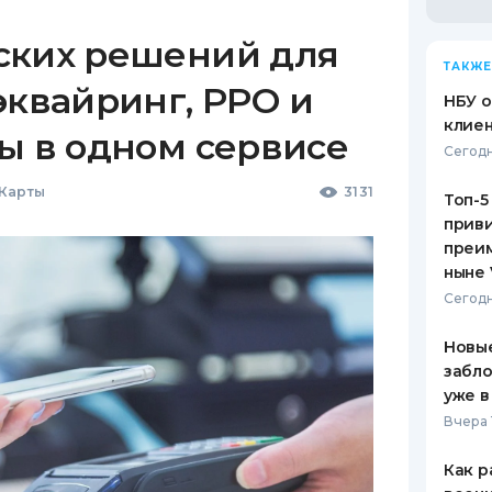
ских решений для
ТАКЖЕ
эквайринг, РРО и
НБУ 
клиен
ы в одном сервисе
Сегодн
 Карты
3131
Топ-5
приви
преим
ныне 
Сегодн
Новые
забло
уже в
Вчера 
Как р