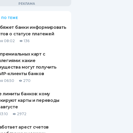
 ПО ТЕМЕ
обяжет банки информировать
тов о статусе платежей
я 08:02
136
 премиальных карт с
легиями: какие
ущества могут получить
VIP-клиенты банков
я 06:50
270
 лимиты банков: кому
кируют карты и переводы
 августе
13:10
2972
аботает арест счетов