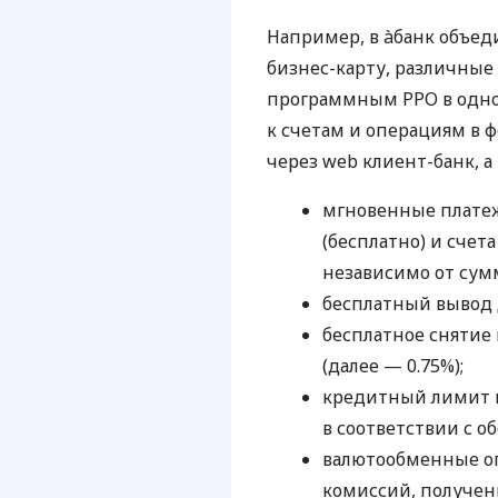
Например, в àбанк объед
бизнес-карту, различные
программным РРО в одном
к счетам и операциям в ф
через web клиент-банк, а
мгновенные платеж
(бесплатно) и счета
независимо от сум
бесплатный вывод 
бесплатное снятие 
(далее — 0.75%);
кредитный лимит н
в соответствии с о
валютообменные оп
комиссий, получени