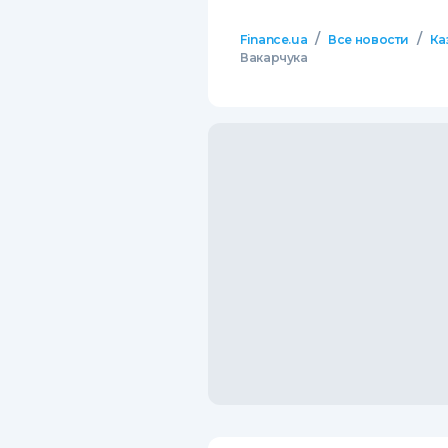
/
/
Finance.ua
Все новости
Ка
Вакарчука