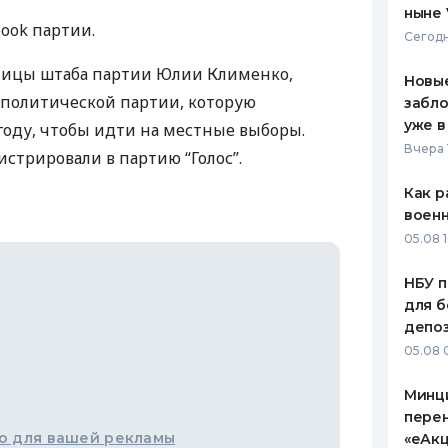
ныне 
ook партии.
ЕЖЕМЕСЯЧНЫЙ ОБЗОР
ПУТЕВО
Сегодн
КЕШБЭКА
СТРАХО
ницы штаба партии Юлии Клименко,
Новые
ПУТЕВОДИТЕЛИ ПО
ВСЕ СТ
е политической партии, которую
забло
БАНКОВСКИМ КАРТАМ
уже в
 году, чтобы идти на местные выборы.
СТРАХО
Вчера 
стрировали в партию “Голос”.
ОТЗЫВЫ
КОМПАН
Как р
воен
ДОСТАВ
05.08 1
КОНТАК
НБУ п
для б
депо
05.08 
Минц
пере
о для вашей рекламы
«еАкц