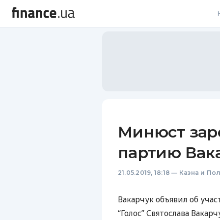
В
В
Л
А
Н
Минюст зар
С
партию Вак
П
21.05.2019, 18:18
—
Казна и По
Т
Р
Вакарчук объявил об учас
“Голос” Святослава Вакарч