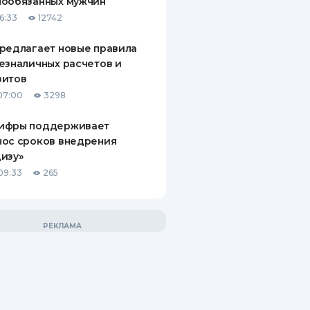
нообязанных мужчин
6:33
12742
редлагает новые правила
езналичных расчетов и
зитов
07:00
3298
ифры поддерживает
нос сроков внедрения
изу»
09:33
265