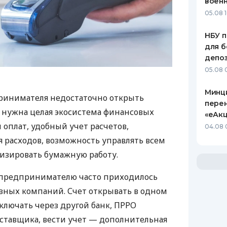
воен
05.08 1
НБУ п
для б
депо
05.08 
Минц
ринимателя недостаточно открыть
пере
у нужна целая экосистема финансовых
«еАкц
 оплат, удобный учет расчетов,
04.08 
 расходов, возможность управлять всем
изировать бумажную работу.
д предпринимателю часто приходилось
азных компаний. Счет открывать в одном
ключать через другой банк, ПРРО
оставщика, вести учет — дополнительная