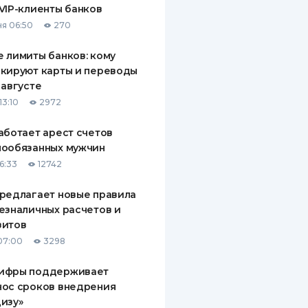
VIP-клиенты банков
ДИТЕЛИ ПО
я 06:50
270
ВАНИЮ
 лимиты банков: кому
РАХОВЫЕ ПОЛИСЫ
кируют карты и переводы
 августе
ВЫЕ КОМПАНИИ
13:10
2972
 О СТРАХОВЫХ
ИЯХ
аботает арест счетов
нообязанных мужчин
КА И ОПЛАТА
6:33
12742
ТЫ
редлагает новые правила
езналичных расчетов и
зитов
07:00
3298
ифры поддерживает
нос сроков внедрения
изу»