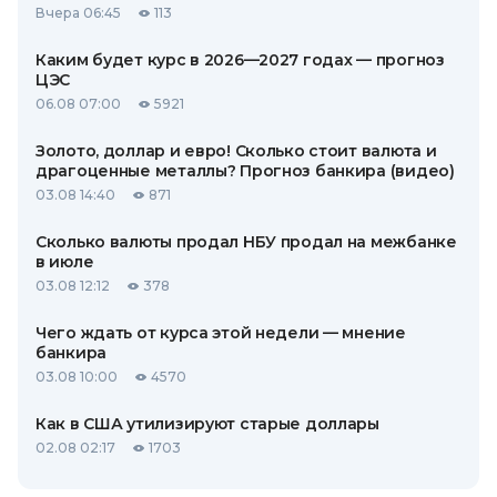
Вчера 06:45
113
Каким будет курс в 2026—2027 годах — прогноз
ЦЭС
06.08 07:00
5921
Золото, доллар и евро! Сколько стоит валюта и
драгоценные металлы? Прогноз банкира (видео)
03.08 14:40
871
Сколько валюты продал НБУ продал на межбанке
в июле
03.08 12:12
378
Чего ждать от курса этой недели — мнение
банкира
03.08 10:00
4570
Как в США утилизируют старые доллары
02.08 02:17
1703