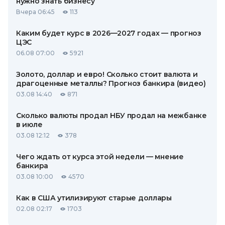
нужно знать бизнесу
Вчера 06:45
113
Каким будет курс в 2026—2027 годах — прогноз
ЦЭС
06.08 07:00
5921
Золото, доллар и евро! Сколько стоит валюта и
драгоценные металлы? Прогноз банкира (видео)
03.08 14:40
871
Сколько валюты продал НБУ продал на межбанке
в июле
03.08 12:12
378
Чего ждать от курса этой недели — мнение
банкира
03.08 10:00
4570
Как в США утилизируют старые доллары
02.08 02:17
1703