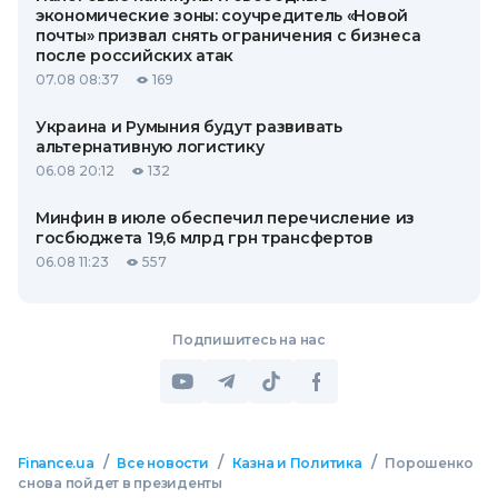
экономические зоны: соучредитель «Новой
почты» призвал снять ограничения с бизнеса
после российских атак
07.08 08:37
169
Украина и Румыния будут развивать
альтернативную логистику
06.08 20:12
132
Минфин в июле обеспечил перечисление из
госбюджета 19,6 млрд грн трансфертов
06.08 11:23
557
Подпишитесь на нас
/
/
/
Finance.ua
Все новости
Казна и Политика
Порошенко
снова пойдет в президенты