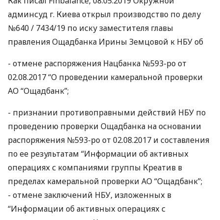
Как писал Finbalance, 08.05.2019 Окружной
админсуд г. Киева открыл производство по делу
№640 / 7434/19 по иску заместителя главы
правления Ощадбанка Ирины Земцовой к
НБУ
об
- отмене распоряжения Нацбанка №593-ро от
02.08.2017 “О проведении камеральной проверки
АО “Ощадбанк”;
- признании противоправными действий
НБУ
по
проведению проверки Ощадбанка на основании
распоряжения №593-ро от 02.08.2017 и составления
по ее результатам “Информации об активных
операциях с компаниями группы Креатив в
пределах камеральной проверки АО “Ощадбанк”;
- отмене заключений
НБУ
, изложенных в
“Информации об активных операциях с