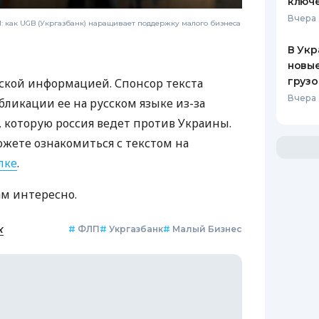
ключ
Вчера 
 как UGB (Укргазбанк) наращивает поддержку малого бизнеса
В Укр
новы
грузо
ской информацией. Спонсор текста
Вчера 
бликации ее на русском языке из-за
которую россия ведет против Украины.
ожете ознакомиться с текстом на
лке
.
ам интересно.
к
#
ФЛП
#
Укргазбанк
#
Малый Бизнес