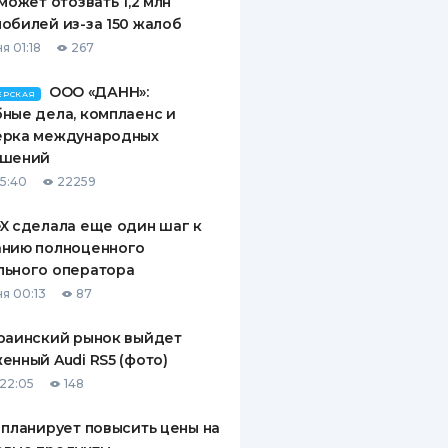
 может отозвать 1,2 млн
обилей из-за 150 жалоб
я 01:18
267
ООО «ДАНН»:
ЕРСКАЯ
ные дела, комплаенс и
ерка международных
ашений
15:40
22259
X сделала еще один шаг к
анию полноценного
льного оператора
я 00:13
87
раинский рынок выйдет
енный Audi RS5 (фото)
22:05
148
 планирует повысить цены на