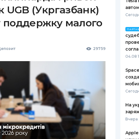
Tesla
к UGB (Укргазбанк)
автом
Сегодн
 поддержку малого
ПАРТН
судеб
пров
епозит
29759
согл
04.08 
Space
созд
моби
Сегодн
На ук
заряж
Вчера 
Apple