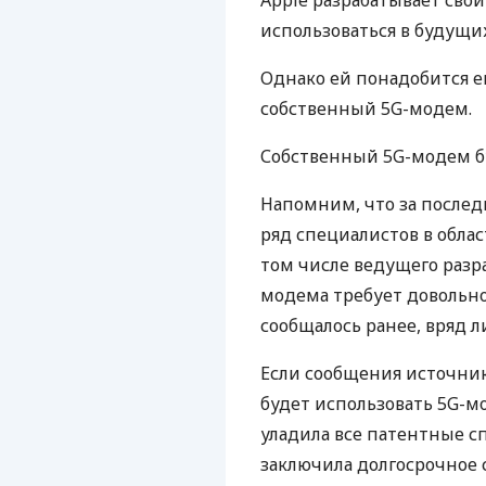
Apple разрабатывает сво
использоваться в будущих
Однако ей понадобится ещ
собственный 5G-модем.
Собственный 5G-модем буд
Напомним, что за послед
ряд специалистов в облас
том числе ведущего разра
модема требует довольно 
сообщалось ранее, вряд л
Если сообщения источник
будет использовать 5G-м
уладила все патентные с
заключила долгосрочное 