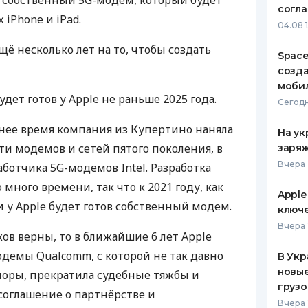
й собственный 5G-модем, который будет
согл
 iPhone и iPad.
ЕЖЕМЕСЯЧНЫЙ ОБЗОР
ПУТЕВО
04.08 
КЕШБЭКА
СТРАХО
ё несколько лет на то, чтобы создать
Space
ПУТЕВОДИТЕЛИ ПО
ВСЕ СТ
созд
БАНКОВСКИМ КАРТАМ
моби
СТРАХО
ет готов у Apple не раньше 2025 года.
Сегодн
ОТЗЫВЫ
нее время компания из Купертино наняла
КОМПАН
На ук
ти модемов и сетей пятого поколения, в
заряж
ДОСТАВ
Вчера 
ботчика 5G-модемов Intel. Разработка
много времени, так что к 2021 году, как
КОНТАК
Apple
и у Apple будет готов собственный модем.
ключ
Вчера 
ов верны, то в ближайшие 6 лет Apple
одемы Qualcomm, с которой не так давно
В Укр
новы
поры, прекратила судебные тяжбы и
грузо
соглашение о партнёрстве и
Вчера 