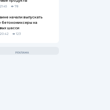
евые продукты
21:45
78
аине начали выпускать
е бетономиксеры на
вых шасси
20:42
123