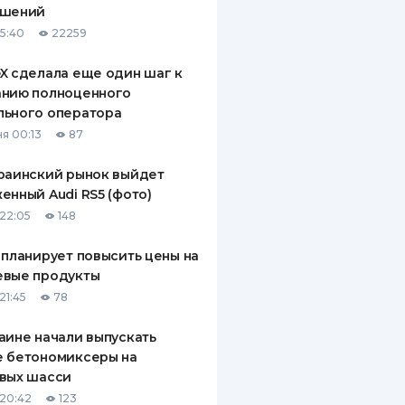
ашений
ДИТЕЛИ ПО
15:40
22259
ВАНИЮ
X сделала еще один шаг к
РАХОВЫЕ ПОЛИСЫ
анию полноценного
льного оператора
ВЫЕ КОМПАНИИ
я 00:13
87
 О СТРАХОВЫХ
ИЯХ
раинский рынок выйдет
енный Audi RS5 (фото)
КА И ОПЛАТА
22:05
148
ТЫ
 планирует повысить цены на
евые продукты
21:45
78
аине начали выпускать
е бетономиксеры на
вых шасси
20:42
123