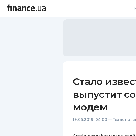
В
В
Л
А
Н
Стало извес
С
выпустит с
П
модем
Т
19.05.2019, 04:00
—
Технологи
Р