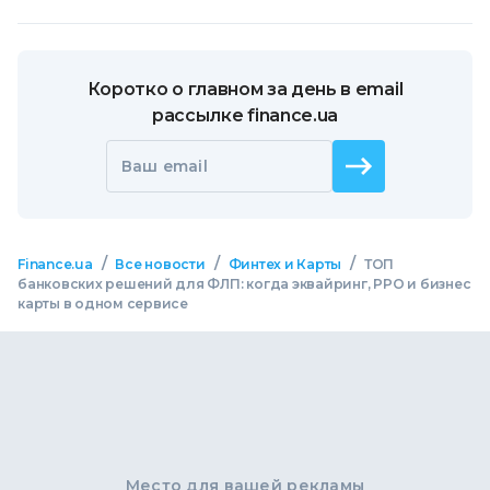
Коротко о главном за день в email
рассылке finance.ua
Ваш email
/
/
/
Finance.ua
Все новости
Финтех и Карты
ТОП
банковских решений для ФЛП: когда эквайринг, РРО и бизнес
карты в одном сервисе
Место для вашей рекламы