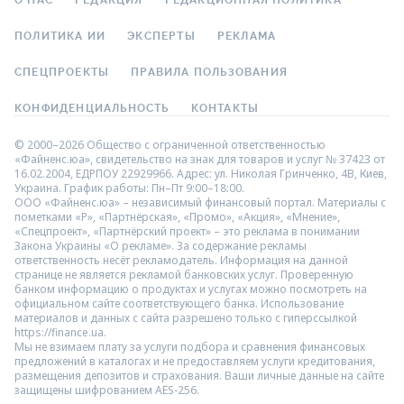
О НАС
РЕДАКЦИЯ
РЕДАКЦИОННАЯ ПОЛИТИКА
ПОЛИТИКА ИИ
ЭКСПЕРТЫ
РЕКЛАМА
СПЕЦПРОЕКТЫ
ПРАВИЛА ПОЛЬЗОВАНИЯ
КОНФИДЕНЦИАЛЬНОСТЬ
КОНТАКТЫ
© 2000–2026 Общество с ограниченной ответственностью
«Файненс.юа», свидетельство на знак для товаров и услуг № 37423 от
16.02.2004, ЕДРПОУ 22929966. Адрес: ул. Николая Гринченко, 4В, Киев,
Украина. График работы: Пн–Пт 9:00–18:00.
ООО «Файненс.юа» – независимый финансовый портал. Материалы с
пометками «Р», «Партнёрская», «Промо», «Акция», «Мнение»,
«Спецпроект», «Партнёрский проект» – это реклама в понимании
Закона Украины «О рекламе». За содержание рекламы
ответственность несёт рекламодатель. Информация на данной
странице не является рекламой банковских услуг. Проверенную
банком информацию о продуктах и услугах можно посмотреть на
официальном сайте соответствующего банка. Использование
материалов и данных с сайта разрешено только с гиперссылкой
https://finance.ua.
Мы не взимаем плату за услуги подбора и сравнения финансовых
предложений в каталогах и не предоставляем услуги кредитования,
размещения депозитов и страхования. Ваши личные данные на сайте
защищены шифрованием AES-256.