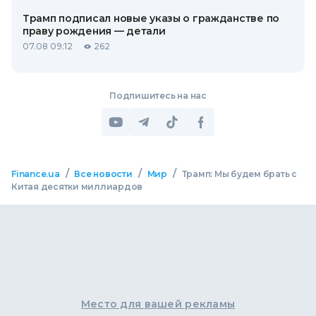
Трамп подписал новые указы о гражданстве по
праву рождения — детали
07.08 09:12
262
Подпишитесь на нас
/
/
/
Finance.ua
Все новости
Мир
Трамп: Мы будем брать с
Китая десятки миллиардов
Место для вашей рекламы