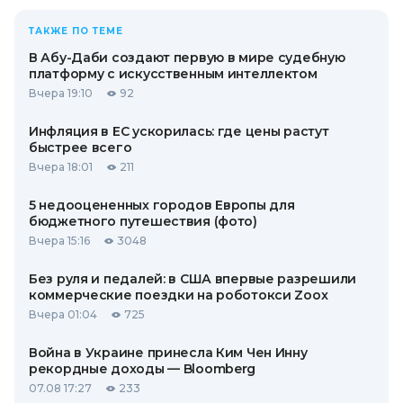
ТАКЖЕ ПО ТЕМЕ
В Абу-Даби создают первую в мире судебную
платформу с искусственным интеллектом
Вчера 19:10
92
Инфляция в ЕС ускорилась: где цены растут
быстрее всего
Вчера 18:01
211
5 недооцененных городов Европы для
бюджетного путешествия (фото)
Вчера 15:16
3048
Без руля и педалей: в США впервые разрешили
коммерческие поездки на роботокси Zoox
Вчера 01:04
725
Война в Украине принесла Ким Чен Инну
рекордные доходы — Bloomberg
07.08 17:27
233