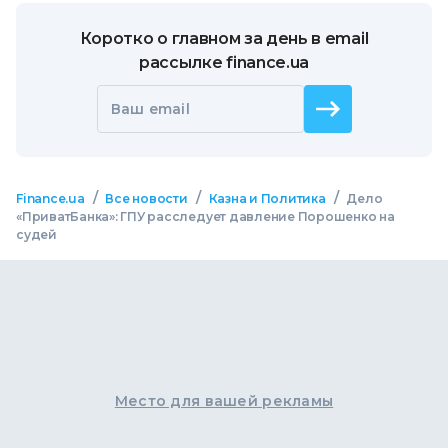
Коротко о главном за день в email
рассылке finance.ua
Ваш email
/
/
/
Finance.ua
Все новости
Казна и Политика
Дело
«ПриватБанка»: ГПУ расследует давление Порошенко на
судей
Место для вашей рекламы