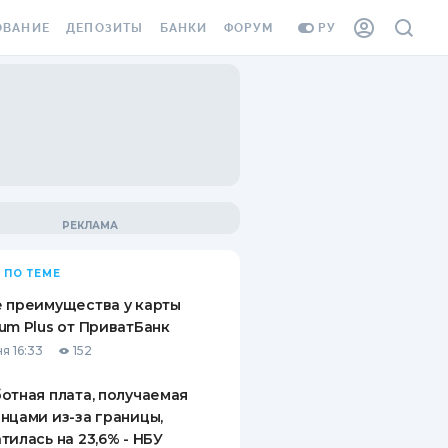
ОВАНИЕ
ДЕПОЗИТЫ
БАНКИ
ФОРУМ
РУ
ВСЕ ДЕПОЗИТЫ
ВСЕ БАНКИ
ВАНИЕ ЖИЛЬЯ ОТ
ДЕПОЗИТЫ В USD
ОТЗЫВЫ О БАНКАХ
И ШАХЕДОВ
ДЕПОЗИТЫ В EUR
МИКРОФИНАНСОВЫЕ
АХОВКА ЗАГРАНИЦУ
ОРГАНИЗАЦИИ
БОНУС К ДЕПОЗИТАМ
ОТЗЫВЫ ОБ МФО
УСЛОВИЯ АКЦИИ
Я КАРТА
 ПО ТЕМЕ
ВОПРОСЫ И ОТВЕТЫ
ОННАЯ ВИНЬЕТКА
 преимущества у карты
ДЕПОЗИТНЫЙ КАЛЬКУЛЯТОР
um Plus от ПриватБанк
Я СОТРУДНИКОВ
я 16:33
152
ПУТЕВОДИТЕЛИ ПО
SSISTANCE
СБЕРЕЖЕНИЯМ
отная плата, получаемая
нцами из-за границы,
ВАНИЕ ОТ
тилась на 23,6% - НБУ
ТНЫХ СЛУЧАЕВ