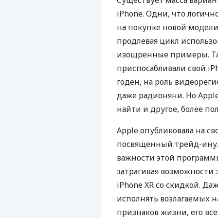
Существует масса вариант
iPhone. Одни, что логичн
на покупке новой модели
продлевая цикл использо
изощренные примеры. Так
приспосабливали свой iPh
годен, на роль видеорег
даже радионяни. Но Apple
найти и другое, более по
Apple опубликовала на св
посвященный трейд-ину. 
важности этой программы
затрагивая возможности 
iPhone XR со скидкой. Даж
исполнять возлагаемых на
признаков жизни, его все