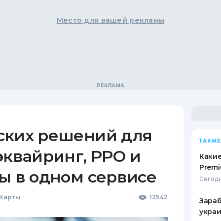
Место для вашей рекламы
ских решений для
ТАКЖЕ
эквайринг, РРО и
Какие
Premi
ы в одном сервисе
Сегодн
 Карты
12542
Зараб
украи