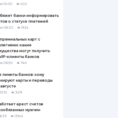
я 10:00
402
ДИТЕЛИ ПО
ВАНИЮ
обяжет банки информировать
тов о статусе платежей
РАХОВЫЕ ПОЛИСЫ
я 08:02
1924
ВЫЕ КОМПАНИИ
 премиальных карт с
легиями: какие
 О СТРАХОВЫХ
ИЯХ
ущества могут получить
VIP-клиенты банков
КА И ОПЛАТА
я 06:50
740
ТЫ
 лимиты банков: кому
кируют карты и переводы
 августе
13:10
3419
аботает арест счетов
нообязанных мужчин
6:33
13941