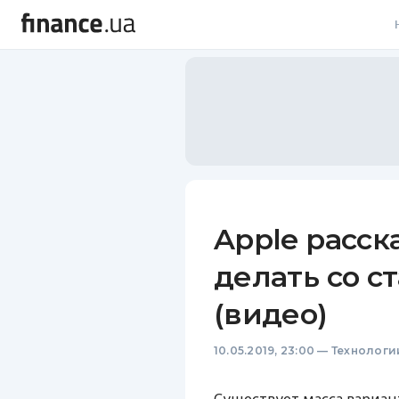
В
В
Л
А
Н
Apple расск
С
делать со с
П
(видео)
Т
10.05.2019, 23:00
—
Технологи
Р