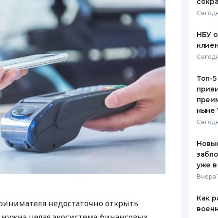
сокра
Сегодн
НБУ 
клиен
Сегодн
Топ-5
приви
преим
ныне 
Сегодн
Новые
забло
уже в
Вчера 
Как р
ринимателя недостаточно открыть
воен
у нужна целая экосистема финансовых