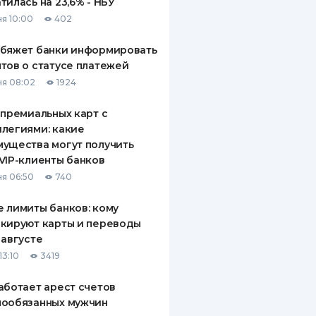
тилась на 23,6% - НБУ
я 10:00
402
обяжет банки информировать
тов о статусе платежей
я 08:02
1924
 премиальных карт с
легиями: какие
ущества могут получить
VIP-клиенты банков
я 06:50
740
 лимиты банков: кому
кируют карты и переводы
 августе
13:10
3419
аботает арест счетов
нообязанных мужчин