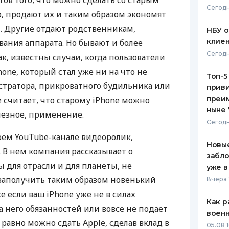
ов того, что можно сделать со старым
Сегодн
о, продают их и таким образом экономят
ЕЖЕМЕСЯЧНЫЙ ОБЗОР
ПУТЕВО
КЕШБЭКА
СТРАХО
. Другие отдают родственникам,
НБУ 
клиен
вания аппарата. Но бывают и более
ПУТЕВОДИТЕЛИ ПО
ВСЕ СТ
Сегодн
, известны случаи, когда пользователи
БАНКОВСКИМ КАРТАМ
СТРАХО
one, который стал уже ни на что не
Топ-5
истратора, прикроватного будильника или
приви
ОТЗЫВЫ
КОМПАН
преим
 считает, что старому iPhone можно
ныне 
лезное, применение.
ДОСТАВ
Сегодн
оем YouTube-канале видеоролик,
КОНТАК
Новые
В нем компания рассказывает о
забло
 для отрасли и для планеты, не
уже в
заполучить таким образом новенький
Вчера 
е если ваш iPhone уже не в силах
Как р
 него обязанностей или вовсе не подает
воен
 равно можно сдать Apple, сделав вклад в
05.08 1