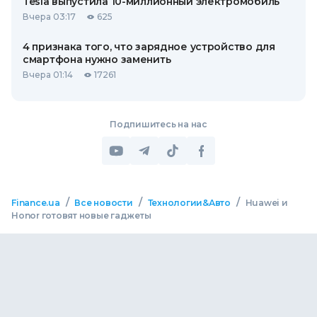
Tesla выпустила 10-миллионный электромобиль
Вчера 03:17
625
4 признака того, что зарядное устройство для
смартфона нужно заменить
Вчера 01:14
17261
Подпишитесь на нас
/
/
/
Finance.ua
Все новости
Технологии&Авто
Huawei и
Honor готовят новые гаджеты