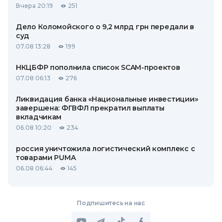
Вчера 20:19
251
Дело Коломойского о 9,2 млрд грн передали в
суд
07.08 13:28
199
НКЦБФР пополнила список SCAM-проектов
07.08 06:13
276
Ликвидация банка «Национальные инвестиции»
завершена: ФГВФЛ прекратил выплаты
вкладчикам
06.08 10:20
234
россия уничтожила логистический комплекс с
товарами PUMA
06.08 06:44
145
Подпишитесь на нас