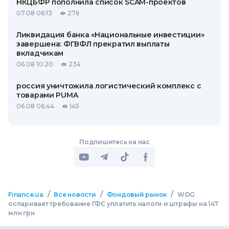
НКЦБФР пополнила список SCAM-проектов
07.08 06:13
276
Ликвидация банка «Национальные инвестиции»
завершена: ФГВФЛ прекратил выплаты
вкладчикам
06.08 10:20
234
россия уничтожила логистический комплекс с
товарами PUMA
06.08 06:44
145
Подпишитесь на нас
/
/
/
Finance.ua
Все новости
Фондовый рынок
WOG
оспаривает требование ГФС уплатить налоги и штрафы на 147
млн грн