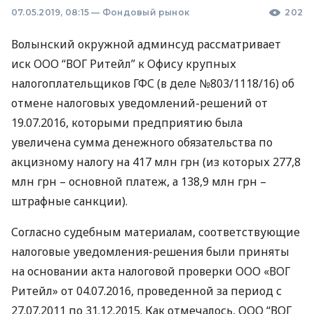
07.05.2019, 08:15
—
Фондовый рынок
202
Волынский окружной админсуд рассматривает
иск
ООО
“
ВОГ
Ритейл” к Офису крупных
налогоплательщиков
ГФС
(в деле №803/1118/16) об
отмене налоговых уведомлений-решений от
19.07.2016, которыми предприятию была
увеличена сумма денежного обязательства по
акцизному налогу на 417 млн ​​грн (из которых 277,8
млн грн – основной платеж, а 138,9 млн грн –
штрафные санкции).
Согласно судебным материалам, соответствующие
налоговые уведомления-решения были приняты
на основании акта налоговой проверки
ООО
«ВОГ
Ритейл» от 04.07.2016, проведенной за период с
27.07.2011 по 31.12.2015. Как отмечалось,
ООО
“
ВОГ