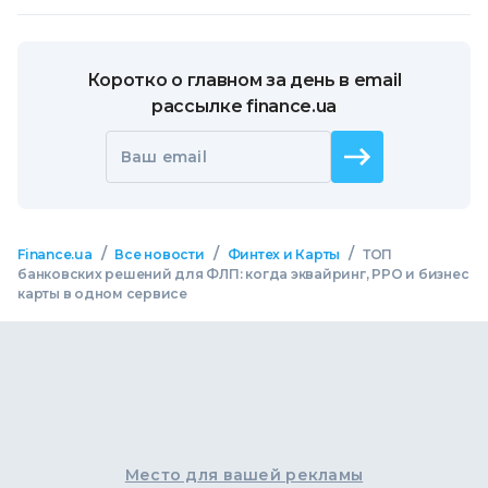
Коротко о главном за день в email
рассылке finance.ua
Ваш email
/
/
/
Finance.ua
Все новости
Финтех и Карты
ТОП
банковских решений для ФЛП: когда эквайринг, РРО и бизнес
карты в одном сервисе
Место для вашей рекламы