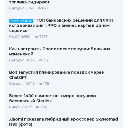
топлива лидируют
Сегодня 11:04
821
ТОП банковских решений для ФЛП:
ПАРТНЕРСКАЯ
когда эквайринг, РРО и бизнес карты в одном
сервисе
04.08 06:50
7755
Как настроить iPhone после покупки: 5 важных
изменений
Сегодня 01:27
152
Bolt запустил планирование поездок через
ChatGPT
Сегодня 00:12
178
Более 1400 самолетов в мире получили
бесплатный Starlink
Вчера 23:33
306
Xiaomi показала гибридный кроссовер SkyNomad
N90 (фото)