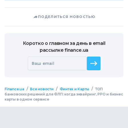
ПОДЕЛИТЬСЯ НОВОСТЬЮ
Коротко о главном за день в email
рассылке finance.ua
Ваш email
/
/
/
Finance.ua
Все новости
Финтех и Карты
ТОП
банковских решений для ФЛП: когда эквайринг, РРО и бизнес
карты в одном сервисе