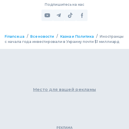
Подпишитесь на нас
/
/
/
Finance.ua
Все новости
Казна и Политика
Иностранцы
с начала года инвестировали в Украину почти $1 миллиард
Место для вашей рекламы