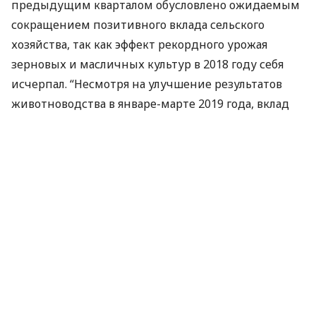
предыдущим кварталом обусловлено ожидаемым
сокращением позитивного вклада сельского
хозяйства, так как эффект рекордного урожая
зерновых и масличных культур в 2018 году себя
исчерпал. “Несмотря на улучшение результатов
животноводства в январе-марте 2019 года, вклад
сельского хозяйства в рост
ВВП
хотя и остался
положительным, однако был небольшим”, –
отметили в
НБУ
. В
НБУ
напомнили о сохранении
прогнозов по росту реального
ВВП
Украины в 2019
году на 2,5%, а также на 2020 и 2021 годы – на 2,9%
и на 3,7%, соответственно.
По данным Государственной службы статистики
Украины, рост реального
ВВП
Украины в 2018 году
ускорился до 3,3% с 2,5% в 2017 году и стал
максимальным за последние 7 лет. Инфляция в