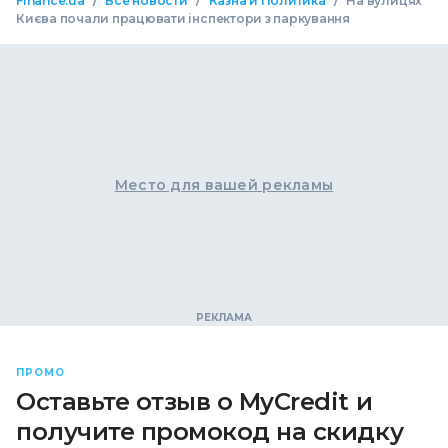
/
/
/
Finance.ua
Все новости
Казна и Политика
На вулицях
Києва почали працювати інспектори з паркування
Место для вашей рекламы
ПРОМО
Оставьте отзыв о MyCredit и
получите промокод на скидку