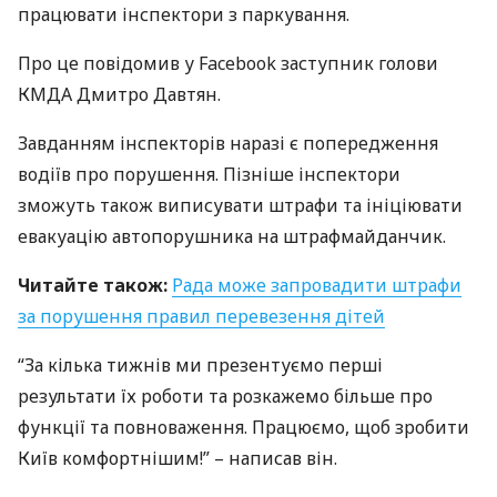
працювати інспектори з паркування.
Про це повідомив у Facebook заступник голови
КМДА
Дмитро Давтян.
Завданням інспекторів наразі є попередження
водіїв про порушення. Пізніше інспектори
зможуть також виписувати штрафи та ініціювати
евакуацію автопорушника на штрафмайданчик.
Читайте також:
Рада може запровадити штрафи
за порушення правил перевезення дітей
“За кілька тижнів ми презентуємо перші
результати їх роботи та розкажемо більше про
функції та повноваження. Працюємо, щоб зробити
Київ комфортнішим!” – написав він.