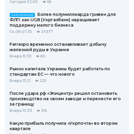
Сегодня 02:00
66
Более полумиллиарда гривен для
ПАРТНЕРСКАЯ
ФЛП: как UGB (Укргазбанк) наращивает
поддержку малого бизнеса
04.08 07:35
29377
Ferrexpo временно останавливает добычу
железной руды в Украине
Вчера 15:33
80
Рынок капитала Украины будет работать по
стандартам ЕС — что нового
Вчера 13:21
225
После удара рф «Эпицентр» решил остановить
производство на своем заводе и перенести его
за границу
Вчера 10:33
316
Какую прибыль получила «Укрпочта» во втором
квартале