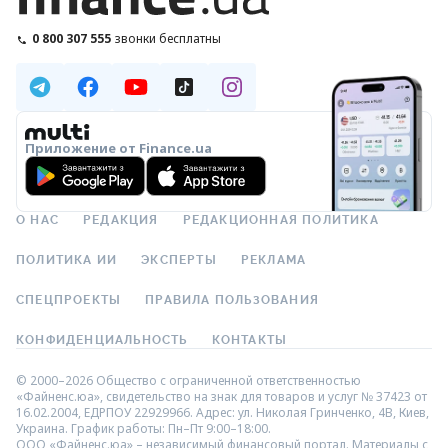
0 800 307 555
звонки бесплатны
Приложение от Finance.ua
О НАС
РЕДАКЦИЯ
РЕДАКЦИОННАЯ ПОЛИТИКА
ПОЛИТИКА ИИ
ЭКСПЕРТЫ
РЕКЛАМА
СПЕЦПРОЕКТЫ
ПРАВИЛА ПОЛЬЗОВАНИЯ
КОНФИДЕНЦИАЛЬНОСТЬ
КОНТАКТЫ
© 2000–2026 Общество с ограниченной ответственностью
«Файненс.юа», свидетельство на знак для товаров и услуг № 37423 от
16.02.2004, ЕДРПОУ 22929966. Адрес: ул. Николая Гринченко, 4В, Киев,
Украина. График работы: Пн–Пт 9:00–18:00.
ООО «Файненс.юа» – независимый финансовый портал. Материалы с