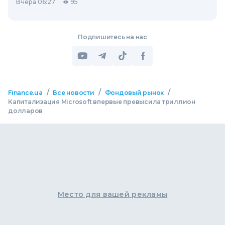
Вчера 06:27
95
Подпишитесь на нас
/
/
/
Finance.ua
Все новости
Фондовый рынок
Капитализация Microsoft впервые превысила триллион
долларов
Место для вашей рекламы