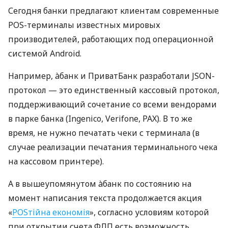
Сегодня банки предлагают клиентам современные
POS-терминалы известных мировых
производителей, работающих под операционной
системой Android.
Например, àбанк и ПриватБанк разработали JSON-
протокол — это единственный кассовый протокол,
поддерживающий сочетание со всеми вендорами
в парке банка (Ingenico, Verifone, PAX). В то же
время, не нужно печатать чеки с терминала (в
случае реализации печатания терминального чека
на кассовом принтере).
А в вышеупомянутом àбанк по состоянию на
момент написания текста продолжается акция
«
POSтійна економія
», согласно условиям которой
при открытии счета ФЛП есть возможность