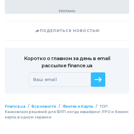
ПОДЕЛИТЬСЯ НОВОСТЬЮ
Коротко о главном за день в email
рассылке finance.ua
Ваш email
/
/
/
Finance.ua
Все новости
Финтех и Карты
ТОП
банковских решений для ФЛП: когда эквайринг, РРО и бизнес
карты в одном сервисе