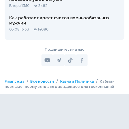
Вчера 13:10
3482
Как работает арест счетов военнообязанных
мужчин
05.08 16:33
14080
Подпишитесь на нас
/
/
/
Finance.ua
Все новости
Казна и Политика
Кабмин
повышает норму выплаты дивидендов для госкомпаний